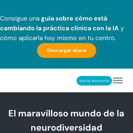
Saltar al contenido principal
Skip to header right navigation
Skip to after header navigation
Skip to site footer
Consigue una
guía sobre cómo
está
cambiando la práctica clínica
con la IA
y
cómo aplicarla hoy mismo en tu centro.
Descargar ahora
Solicita información
NeuronUP
REHABILITACIÓN COGNITIVA PROFESIONAL
El maravilloso mundo de la
neurodiversidad