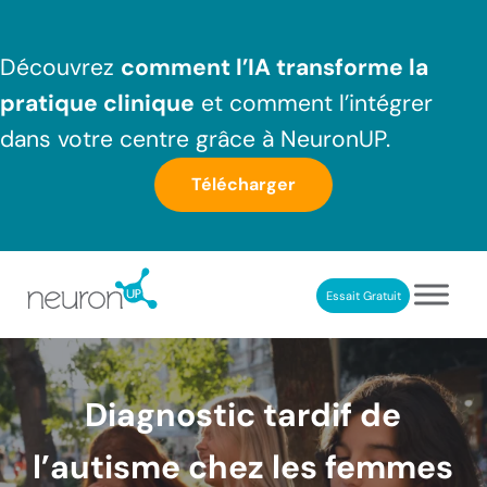
Passer au contenu principal
Skip to header right navigation
Skip to after header navigation
Skip to site footer
Découvrez
comment l’IA transforme la
pratique clinique
et comment l’intégrer
dans votre centre grâce à NeuronUP.
Télécharger
Essait Gratuit
NeuronUP France
Outil professionnel de neurorééducation
Diagnostic tardif de
l’autisme chez les femmes