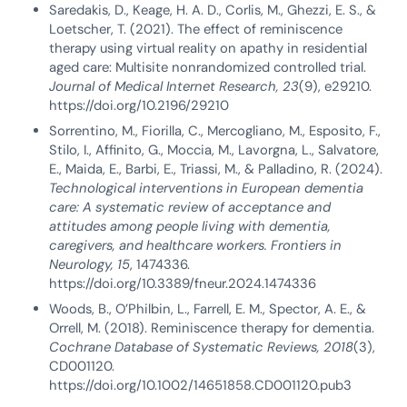
Saredakis, D., Keage, H. A. D., Corlis, M., Ghezzi, E. S., &
Loetscher, T. (2021). The effect of reminiscence
therapy using virtual reality on apathy in residential
aged care: Multisite nonrandomized controlled trial.
Journal of Medical Internet Research, 23
(9), e29210.
https://doi.org/10.2196/29210
Sorrentino, M., Fiorilla, C., Mercogliano, M., Esposito, F.,
Stilo, I., Affinito, G., Moccia, M., Lavorgna, L., Salvatore,
E., Maida, E., Barbi, E., Triassi, M., & Palladino, R. (2024).
Technological interventions in European dementia
care: A systematic review of acceptance and
attitudes among people living with dementia,
caregivers, and healthcare workers. Frontiers in
Neurology, 15
, 1474336.
https://doi.org/10.3389/fneur.2024.1474336
Woods, B., O’Philbin, L., Farrell, E. M., Spector, A. E., &
Orrell, M. (2018). Reminiscence therapy for dementia.
Cochrane Database of Systematic Reviews, 2018
(3),
CD001120.
https://doi.org/10.1002/14651858.CD001120.pub3