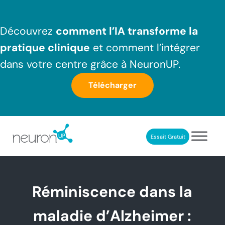
Passer au contenu principal
Skip to header right navigation
Skip to after header navigation
Skip to site footer
Découvrez
comment l’IA transforme la
pratique clinique
et comment l’intégrer
dans votre centre grâce à NeuronUP.
Télécharger
Essait Gratuit
NeuronUP France
Outil professionnel de neurorééducation
Réminiscence dans la
maladie d’Alzheimer :