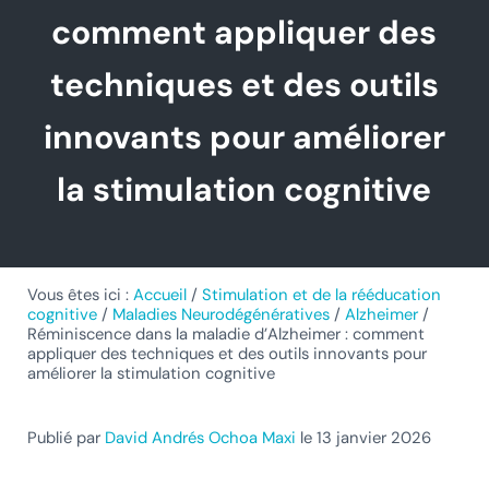
comment appliquer des
techniques et des outils
innovants pour améliorer
la stimulation cognitive
Vous êtes ici :
Accueil
/
Stimulation et de la rééducation
cognitive
/
Maladies Neurodégénératives
/
Alzheimer
/
Réminiscence dans la maladie d’Alzheimer : comment
appliquer des techniques et des outils innovants pour
améliorer la stimulation cognitive
Publié par
David Andrés Ochoa Maxi
le 13 janvier 2026