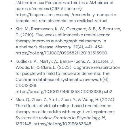
l’Attention aux Personnes atteintes d’Alzheimer et
autres démences (CRE Alzheimer).
https://blogcrea.imserso.es/-/recuerda-y-comparte-
terapia-de-reminiscencia-con realidad-virtual
Kirk, M., Rasmussen, K. W., Overgaard, S. B., & Berntsen,
D. (2019). Five weeks of immersive reminiscence
therapy improves autobiographical memory in
Alzheimer’s disease.
Memory, 27
(4), 441–454.
https://doi.org/10.1080/09658211.2018.1515960
Kudlicka, A., Martyr, A., Bahar-Fuchs, A., Sabates, J.,
Woods, B., & Clare, L. (2023). Cognitive rehabilitation
for people with mild to moderate dementia. The
Cochrane database of systematic reviews, 6(6),
CD013388.
https://doi.org/10.1002/14651858.CD013388.pub2
Mao, Q., Zhao, Z., Yu, L., Zhao, Y., & Wang, H. (2024).
The effects of virtual reality–based reminiscence
therapy on older adults with cognitive impairment:
Systematic review.
Frontiers in Psychology, 15
,
1392145. https://doi.org/10.2196/53348