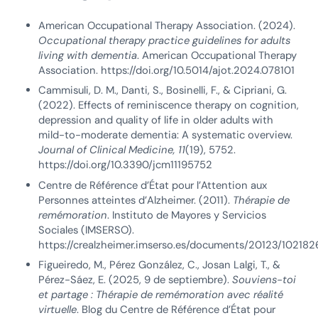
American Occupational Therapy Association. (2024).
Occupational therapy practice guidelines for adults
living with dementia
. American Occupational Therapy
Association. https://doi.org/10.5014/ajot.2024.078101
Cammisuli, D. M., Danti, S., Bosinelli, F., & Cipriani, G.
(2022). Effects of reminiscence therapy on cognition,
depression and quality of life in older adults with
mild-to-moderate dementia: A systematic overview.
Journal of Clinical Medicine, 11
(19), 5752.
https://doi.org/10.3390/jcm11195752
Centre de Référence d’État pour l’Attention aux
Personnes atteintes d’Alzheimer. (2011).
Thérapie de
remémoration
. Instituto de Mayores y Servicios
Sociales (IMSERSO).
https://crealzheimer.imserso.es/documents/20123/10218
Figueiredo, M., Pérez González, C., Josan Lalgi, T., &
Pérez-Sáez, E. (2025, 9 de septiembre).
Souviens-toi
et partage : Thérapie de remémoration avec réalité
virtuelle
. Blog du Centre de Référence d’État pour