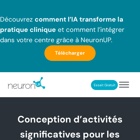
Passer au contenu principal
Skip to header right navigation
Skip to after header navigation
Skip to site footer
Découvrez
comment l’IA transforme la
pratique clinique
et comment l’intégrer
dans votre centre grâce à NeuronUP.
Télécharger
Essait Gratuit
NeuronUP France
Outil professionnel de neurorééducation
Conception d’activités
significatives pour les