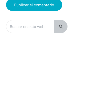
Buscar en esta web
Sidebar
Submit search