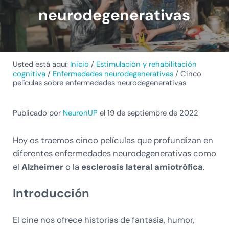
neurodegenerativas
Usted está aquí:
Inicio
/
Estimulación y rehabilitación
cognitiva
/
Enfermedades neurodegenerativas
/
Cinco
películas sobre enfermedades neurodegenerativas
Publicado por
NeuronUP
el 19 de septiembre de 2022
Hoy os traemos cinco películas que profundizan en
diferentes enfermedades neurodegenerativas como
el
Alzheimer
o la
esclerosis lateral amiotrófica
.
Introducción
El cine nos ofrece historias de fantasía, humor,