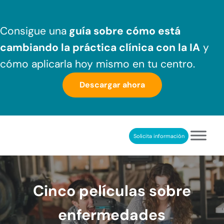
Saltar al contenido principal
Skip to header right navigation
Skip to after header navigation
Skip to site footer
Consigue una
guía sobre cómo
está
cambiando la práctica clínica
con la IA
y
cómo aplicarla hoy mismo en tu centro.
Descargar ahora
Solicita información
NeuronUP
REHABILITACIÓN COGNITIVA PROFESIONAL
Cinco películas sobre
enfermedades