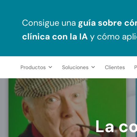
Saltar al contenido principal
Skip to header right navigation
Skip to after header navigation
Skip to site footer
Consigue una
guía sobre c
clínica
con la IA
y cómo apli
Productos
Soluciones
Clientes
P
NeuronUP
REHABILITACIÓN COGNITIVA PROFESIONAL
La c