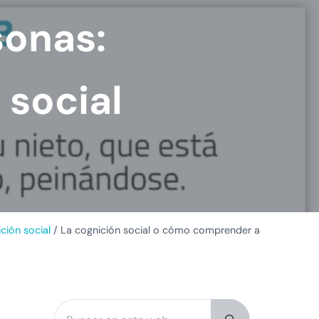
sonas:
 social
ción social
/
La cognición social o cómo comprender a
Buscar en esta web
Sidebar