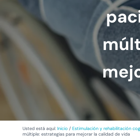
pac
múlt
mejo
Usted está aquí:
Inicio
/
Estimulación y rehabilitación cog
múltiple: estrategias para mejorar la calidad de vida