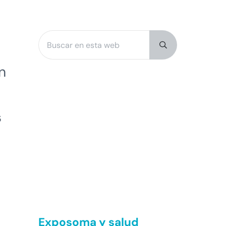
Buscar en esta web
Sidebar
Submit search
n
n
s
Exposoma y salud