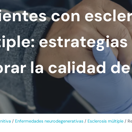
ientes con escler
iple: estrategias
rar la calidad de
nitiva
/
Enfermedades neurodegenerativas
/
Esclerosis múltiple
/
Re