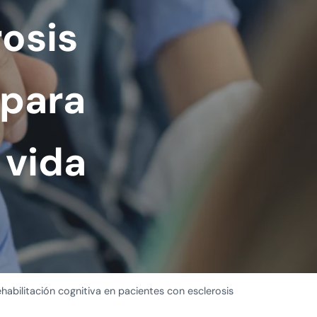
osis
 para
 vida
habilitación cognitiva en pacientes con esclerosis