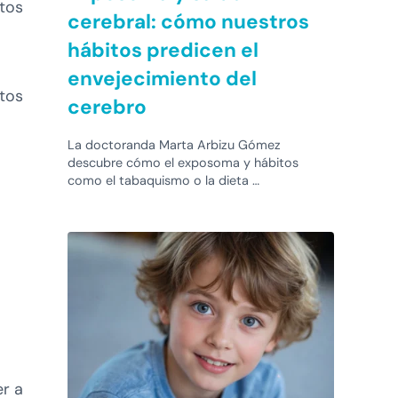
stos
cerebral: cómo nuestros
hábitos predicen el
envejecimiento del
ctos
cerebro
La doctoranda Marta Arbizu Gómez
descubre cómo el exposoma y hábitos
como el tabaquismo o la dieta …
er a