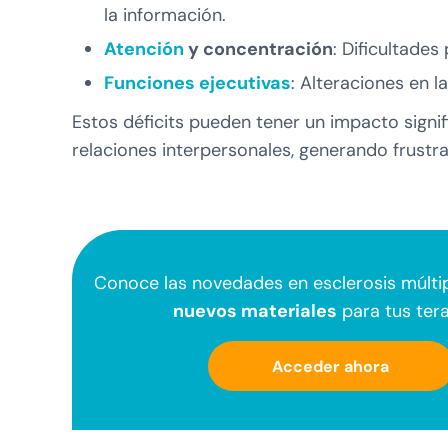
la información.
Atención
y concentración
: Dificultades
Funciones ejecutivas
: Alteraciones en l
Estos déficits pueden tener un impacto signif
relaciones interpersonales, generando frustr
Conoce las novedades en esclerosis múlti
nuevos materiales
para tus tera
Acceder ahora