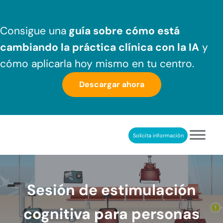
Saltar al contenido principal
Skip to header right navigation
Skip to after header navigation
Skip to site footer
Consigue una
guía sobre cómo
está
cambiando la práctica clínica
con la IA
y
cómo aplicarla hoy mismo en tu centro.
Descargar ahora
Solicita información
NeuronUP
REHABILITACIÓN COGNITIVA PROFESIONAL
Sesión de estimulación
cognitiva para personas