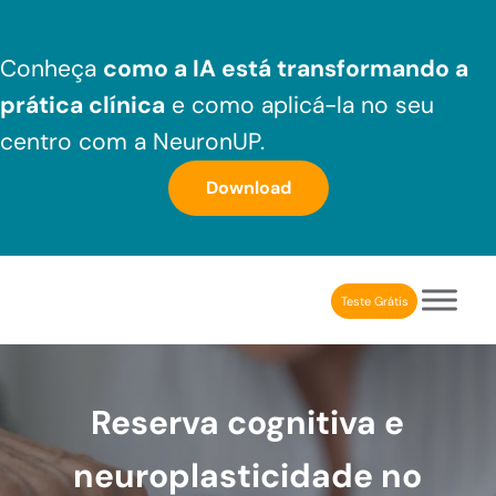
Skip to main content
Skip to header right navigation
Skip to after header navigation
Skip to site footer
Conheça
como a IA está transformando a
prática clínica
e como aplicá-la no seu
centro com a NeuronUP.
Download
Teste Grátis
NeuronUP Brasil
Aplicativo de estimulação cognitiva para profissionais
Reserva cognitiva e
neuroplasticidade no