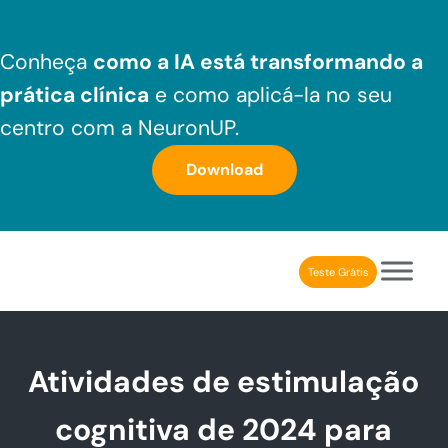
Skip to main content
Skip to header right navigation
Skip to after header navigation
Skip to site footer
Conheça
como a IA está transformando a
prática clínica
e como aplicá-la no seu
centro com a NeuronUP.
Download
Teste Grátis
NeuronUP Brasil
Aplicativo de estimulação cognitiva para profissionais
Atividades de estimulação
cognitiva de 2024 para