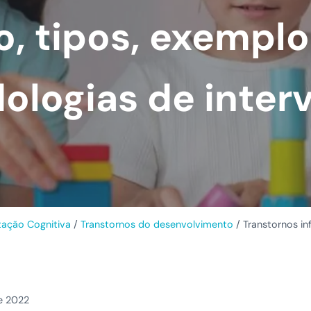
o, tipos, exemplo
ologias de inter
itação Cognitiva
/
Transtornos do desenvolvimento
/
Transtornos in
e 2022