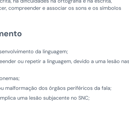
rita, há dificuldades na ortografia e na escrita,
r, compreender e associar os sons e os símbolos
imento
esenvolvimento da linguagem;
mpreender ou repetir a linguagem, devido a uma lesão na
 fonemas;
ou malformação dos órgãos periféricos da fala;
 implica uma lesão subjacente no SNC;