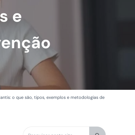
s e
venção
fantis: o que são, tipos, exemplos e metodologias de
Pesquisar neste site
Sidebar