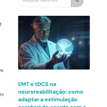
Submit search
e
am
EMT e tDCS na
neuroreabilitação: como
te
adaptar a estimulação