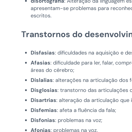
disortografia
: Alteração da linguagem esc
apresentam-se problemas para reconhece
escritos.
Transtornos do desenvolv
Disfasias
: dificuldades na aquisição e d
Afasias
: dificuldade para ler, falar, co
áreas do cérebro;
Dislalias
: alterações na articulação dos
Disglosias
: transtorno das articulações 
Disartrias
: alteração da articulação que
Disfemias
: afeta a fluência da fala;
Disfonias
: problemas na voz;
Afonias
: problemas na voz.