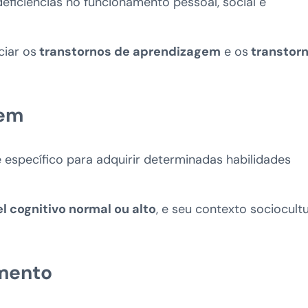
ficiências no funcionamento pessoal, social e
ciar os
transtornos de aprendizagem
e os
transtor
gem
 específico para adquirir determinadas habilidades
el cognitivo normal ou alto
, e seu contexto sociocultu
imento