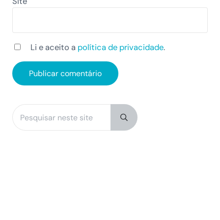
Site
Li e aceito a
política de privacidade
.
Pesquisar neste site
Sidebar
Submit search