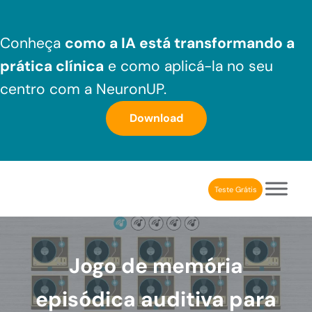
Skip to main content
Skip to header right navigation
Skip to after header navigation
Skip to site footer
Conheça
como a IA está transformando a
prática clínica
e como aplicá-la no seu
centro com a NeuronUP.
Download
Teste Grátis
NeuronUP Brasil
Aplicativo de estimulação cognitiva para profissionais
Jogo de memória
episódica auditiva para