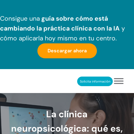
Saltar al contenido principal
Skip to header right navigation
Skip to after header navigation
Skip to site footer
Consigue una
guía sobre cómo
está
cambiando la práctica clínica
con la IA
y
cómo aplicarla hoy mismo en tu centro.
Descargar ahora
Solicita información
NeuronUP
REHABILITACIÓN COGNITIVA PROFESIONAL
La clínica
neuropsicológica: qué es,