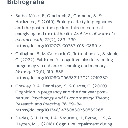
Bibliografía
Barba-Müller, E., Craddock, S., Carmona, S., &
Hoekzema, E. (2019). Brain plasticity in pregnancy
and the postpartum period: links to maternal
caregiving and mental health.
Archives of women’s
mental health, 22
(2), 289–299.
https://doi.org/10.1007/s00737-018-0889-z
Callaghan, B., McCormack, C., Tottenham, N., & Monk,
C. (2022). Evidence for cognitive plasticity during
pregnancy via enhanced learning and memory.
Memory, 30
(5), 519–536.
https://doi.org/10.1080/09658211.2021.2019280
Crawley, R. A., Dennison, K., & Carter, C. (2003).
Cognition in pregnancy and the first year post-
partum.
Psychology and Psychotherapy: Theory,
Research and Practice, 76
, 69–84.
https://doi.org/10.1348/14760830260569265
Davies, S. J., Lum, J. A., Skouteris, H., Byrne, L. K., &
Hayden, M. J. (2018). Cognitive impairment during