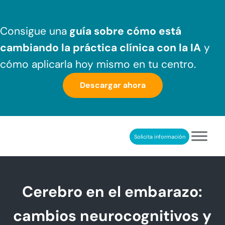
Saltar al contenido principal
Skip to header right navigation
Skip to after header navigation
Skip to site footer
Consigue una
guía sobre cómo
está
cambiando la práctica clínica
con la IA
y
cómo aplicarla hoy mismo en tu centro.
Descargar ahora
Solicita información
NeuronUP
REHABILITACIÓN COGNITIVA PROFESIONAL
Cerebro en el embarazo:
cambios neurocognitivos y