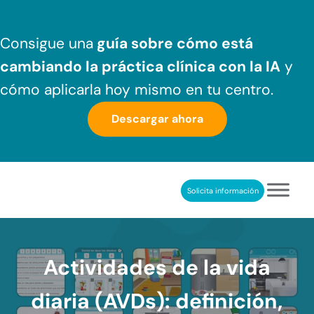
Saltar al contenido principal
Skip to header right navigation
Skip to after header navigation
Skip to site footer
Consigue una
guía sobre cómo
está
cambiando la práctica clínica
con la IA
y
cómo aplicarla hoy mismo en tu centro.
Descargar ahora
Solicita información
NeuronUP
REHABILITACIÓN COGNITIVA PROFESIONAL
Actividades de la vida
diaria (AVDs): definición,