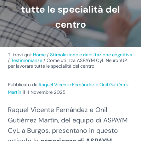
tutte le specialità del
centro
Ti trovi qui:
Home
/
Stimolazione e riabilitazione cognitiva
/
Testimonianze
/
Come utilizza ASPAYM CyL NeuronUP
per lavorare tutte le specialità del centro
Pubblicato da
Raquel Vicente Fernández e Onil Gutiérrez
Martín
il 11 Novembre 2025
Raquel Vicente Fernández e Onil
Gutiérrez Martín, del equipo di ASPAYM
CyL a Burgos, presentano in questo