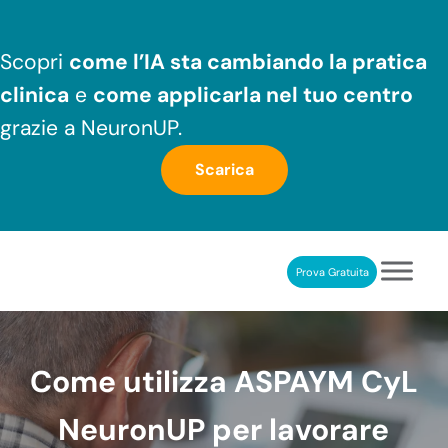
Passa al contenuto principale
Skip to header right navigation
Skip to after header navigation
Skip to site footer
Scopri
come l’IA sta cambiando la pratica
clinica
e
come applicarla nel tuo centro
grazie a NeuronUP.
Scarica
Prova Gratuita
NeuronUP
RIABILITAZIONE COGNITIVA PROFESSIONALE
Come utilizza ASPAYM CyL
NeuronUP per lavorare