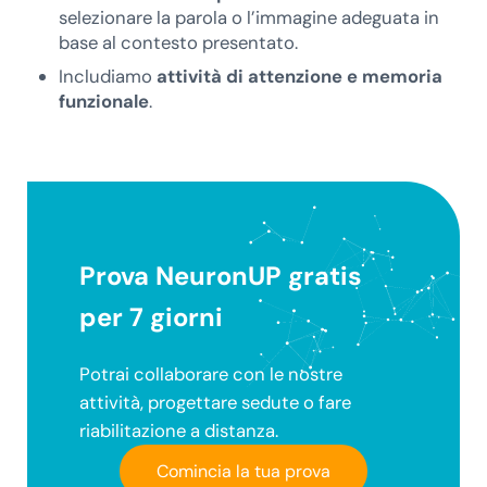
selezionare la parola o l’immagine adeguata in
base al contesto presentato.
Includiamo
attività di attenzione e memoria
funzionale
.
Prova NeuronUP gratis
per 7 giorni
Potrai collaborare con le nostre
attività, progettare sedute o fare
riabilitazione a distanza.
Comincia la tua prova