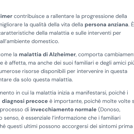
eimer
contribuisce a rallentare la progressione della
igliorare la qualità della vita della
persona anziana
. È
aratteristiche della malattia e sulle interventi per
all’ambiente domestico.
 come la
malattia di Alzheimer
, comporta cambiament
e è affetta, ma anche dei suoi familiari e degli amici pi
umerose risorse disponibili per intervenire in questa
tare da solo questa malattia.
mento in cui la malattia inizia a manifestarsi, poiché i
a
diagnosi precoce
è importante, poiché molte volte s
 processo di
invecchiamento normale
(Donoso,
 senso, è essenziale l’informazione che i familiari
iché questi ultimi possono accorgersi dei sintomi prima