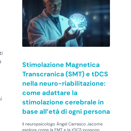
i
ù
Stimolazione Magnetica
Transcranica (SMT) e tDCS
nella neuro-riabilitazione:
come adattare la
i
stimolazione cerebrale in
base all’età di ogni persona
Il neuropsicologo Ángel Carrasco Jacome
esplora come la EMT e la tDCS possono