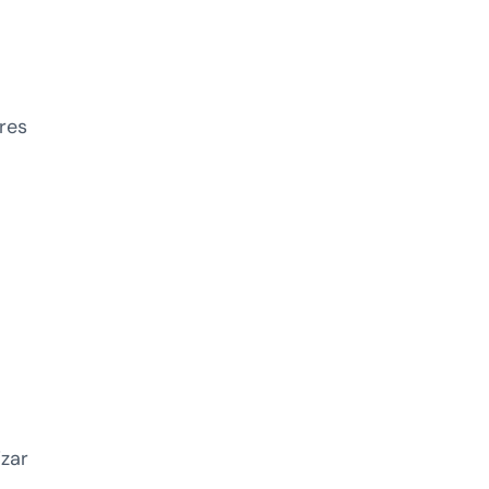
res
izar