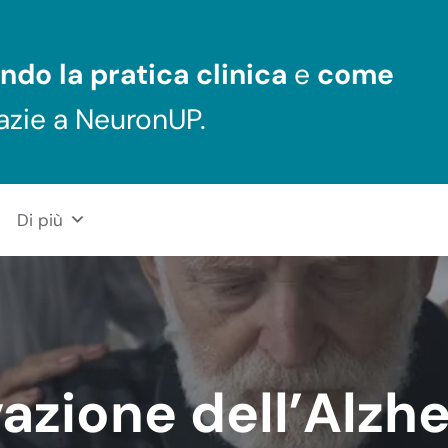
ndo la pratica clinica
e
come
azie a NeuronUP.
Di più
vazione dell’Alzh