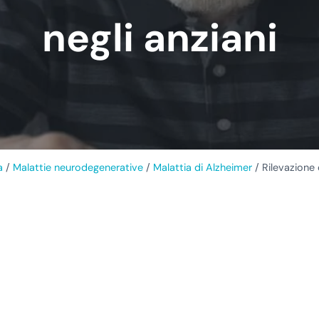
negli anziani
a
/
Malattie neurodegenerative
/
Malattia di Alzheimer
/
Rilevazione d