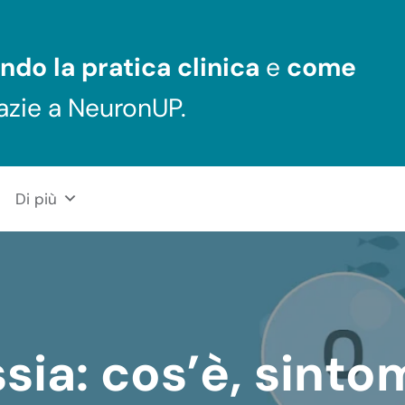
ndo la pratica clinica
e
come
azie a NeuronUP.
Di più
sia: cos’è, sintom