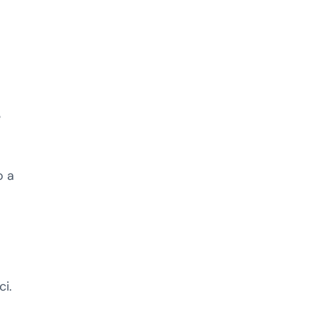
e
o a
i.