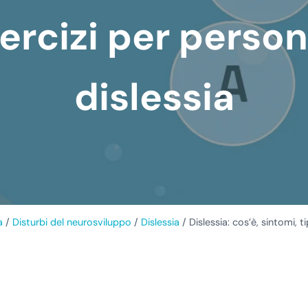
ercizi per perso
dislessia
a
/
Disturbi del neurosviluppo
/
Dislessia
/
Dislessia: cos’è, sintomi, t