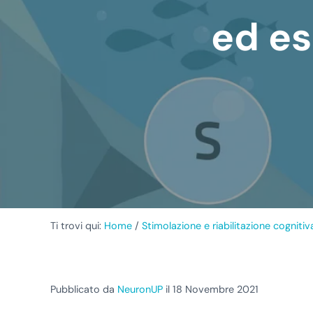
ed es
Ti trovi qui:
Home
/
Stimolazione e riabilitazione cognitiv
Pubblicato da
NeuronUP
il 18 Novembre 2021