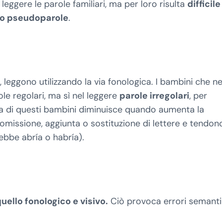
leggere le parole familiari, ma
per loro risulta
difficile
e o pseudoparole
.
, leggono utilizzando la via fonologica. I bambini che n
e regolari, ma sì nel leggere
parole irregolari
, per
tura di questi bambini diminuisce quando aumenta la
omissione, aggiunta o sostituzione di lettere e tendon
bbe abría o habría).
uello fonologico e visivo.
Ciò provoca errori semantic