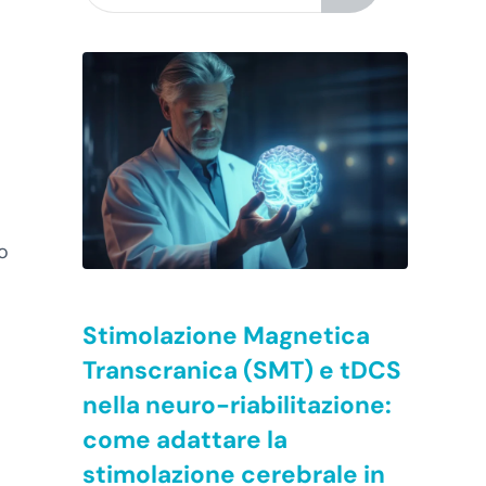
o
Stimolazione Magnetica
Transcranica (SMT) e tDCS
nella neuro-riabilitazione:
come adattare la
stimolazione cerebrale in