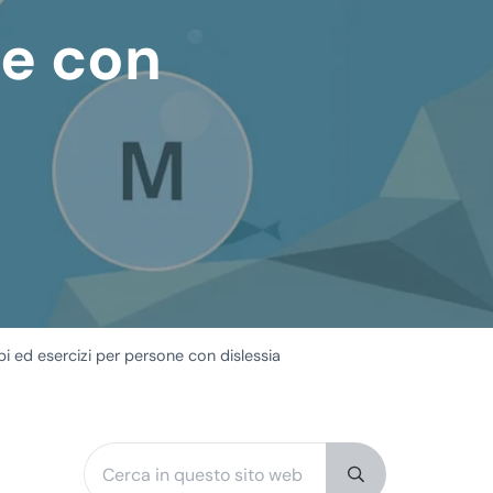
ne con
ipi ed esercizi per persone con dislessia
Cerca in questo sito web
Sidebar
Submit search