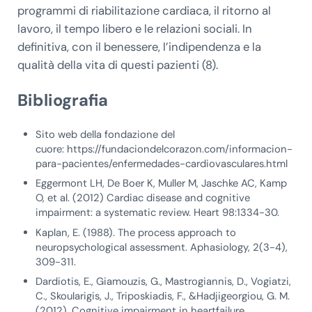
programmi di riabilitazione cardiaca, il ritorno al
lavoro, il tempo libero e le relazioni sociali. In
definitiva, con il benessere, l’indipendenza e la
qualità della vita di questi pazienti (8).
Bibliografia
Sito web della fondazione del
cuore: https://fundaciondelcorazon.com/informacion-
para-pacientes/enfermedades-cardiovasculares.html
Eggermont LH, De Boer K, Muller M, Jaschke AC, Kamp
O, et al. (2012) Cardiac disease and cognitive
impairment: a systematic review. Heart 98:1334-30.
Kaplan, E. (1988). The process approach to
neuropsychological assessment. Aphasiology, 2(3-4),
309-311.
Dardiotis, E., Giamouzis, G., Mastrogiannis, D., Vogiatzi,
C., Skoularigis, J., Triposkiadis, F., &Hadjigeorgiou, G. M.
(2012). Cognitive impairment in heartfailure.