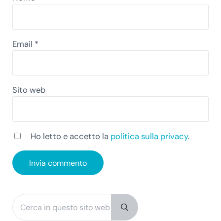
Email
*
Sito web
Ho letto e accetto la
politica sulla privacy
.
Cerca in questo sito web
Sidebar
Submit search