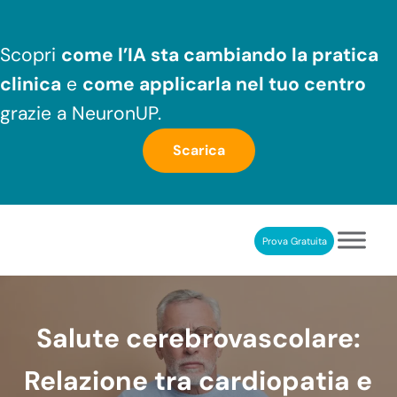
Passa al contenuto principale
Skip to header right navigation
Skip to after header navigation
Skip to site footer
Scopri
come l’IA sta cambiando la pratica
clinica
e
come applicarla nel tuo centro
grazie a NeuronUP.
Scarica
Prova Gratuita
NeuronUP
RIABILITAZIONE COGNITIVA PROFESSIONALE
Salute cerebrovascolare:
Relazione tra cardiopatia e