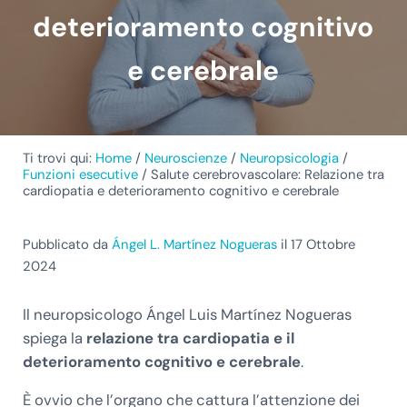
deterioramento cognitivo
e cerebrale
Ti trovi qui:
Home
/
Neuroscienze
/
Neuropsicologia
/
Funzioni esecutive
/
Salute cerebrovascolare: Relazione tra
cardiopatia e deterioramento cognitivo e cerebrale
Pubblicato da
Ángel L. Martínez Nogueras
il 17 Ottobre
2024
Il neuropsicologo Ángel Luis Martínez Nogueras
spiega la
relazione tra cardiopatia e il
deterioramento cognitivo e cerebrale
.
È ovvio che l’organo che cattura l’attenzione dei