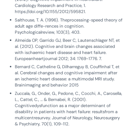
Cardiology Research and Practice, 1.
https://doi.org/10.1155/2012/595821.
Salthouse, T. A. (1996). Theprocessing-speed theory of
adult age diffe-rences in cognition.
Psychologicalreview, 103(3), 403.
Almeida OP, Garrido GJ, Beer C, Lautenschlager NT, et
al. (2012). Cognitive and brain changes associated
with ischaemic heart disease and heart failure.
Europeanheartjournal 2012; 34: 1769-1776. 7.
Bernard C, Catheline G, Dilharreguy B, Couffinhal T, et
al. Cerebral changes and cognitive impairment after
an ischemic heart disease: a multimodal MRI study.
Brainimaging and behavior 2015
Zuccala, G., Onder, G., Pedone, C., Cocchi, A., Carosella,
L., Cattel, C., … & Bernabei, R. (2001).
Cognitivedysfunction as a major determinant of
disability in patients with heart failure: resultsfrom a
multicentresurvey. Journal of Neurology, Neurosurgery
& Psychiatry, 70(1), 109-112.