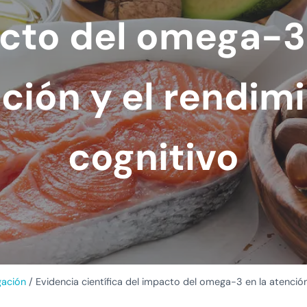
cto del omega-3 
ción y el rendim
cognitivo
gación
/
Evidencia científica del impacto del omega-3 en la atención