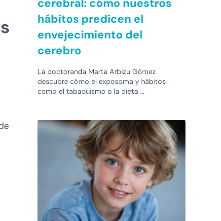
cerebral: cómo nuestros
hábitos predicen el
es
envejecimiento del
cerebro
La doctoranda Marta Arbizu Gómez
descubre cómo el exposoma y hábitos
como el tabaquismo o la dieta …
 de