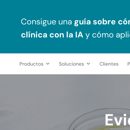
Saltar al contenido principal
Skip to header right navigation
Skip to after header navigation
Skip to site footer
Consigue una
guía sobre c
clínica
con la IA
y cómo apli
Productos
Soluciones
Clientes
P
NeuronUP
REHABILITACIÓN COGNITIVA PROFESIONAL
Evi