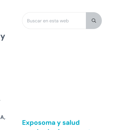
Buscar en esta web
Sidebar
Submit search
 y
y
LA,
Exposoma y salud