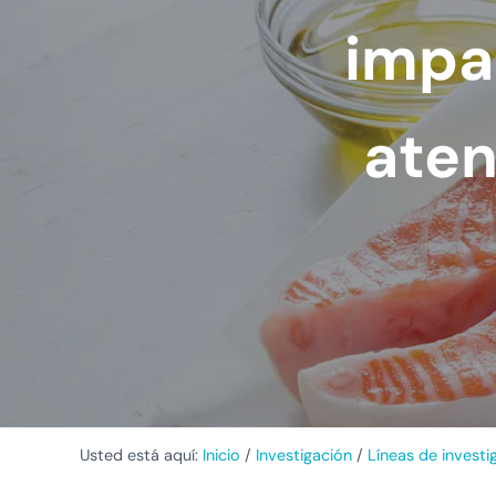
impa
aten
Usted está aquí:
Inicio
/
Investigación
/
Líneas de investi