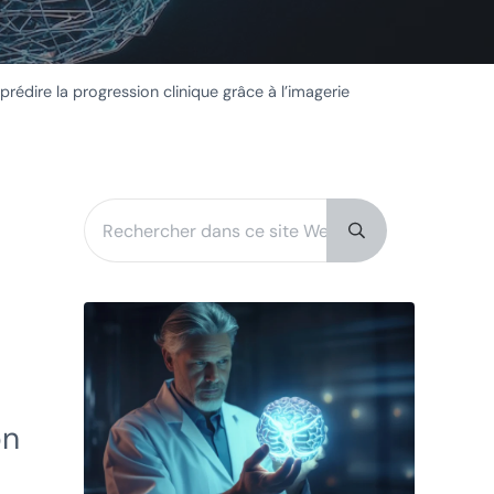
dire la progression clinique grâce à l’imagerie
Rechercher dans ce site Web
Sidebar
Submit search
on