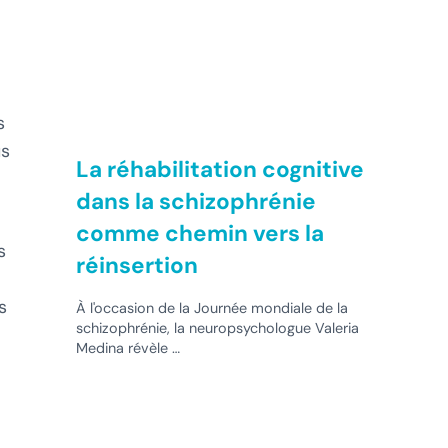
s
us
La réhabilitation cognitive
dans la schizophrénie
comme chemin vers la
s
réinsertion
s
À l'occasion de la Journée mondiale de la
schizophrénie, la neuropsychologue Valeria
Medina révèle …