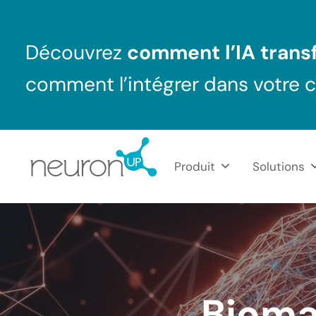
Passer au contenu principal
Skip to header right navigation
Skip to after header navigation
Skip to site footer
Découvrez
comment l’IA transf
comment l’intégrer dans votre 
Produit
Solutions
NeuronUP France
Outil professionnel de neurorééducation
Bioma