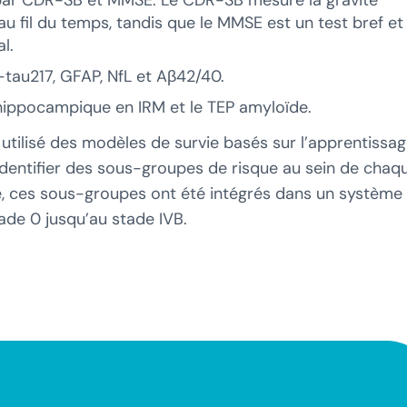
ar CDR-SB et MMSE. Le CDR-SB mesure la gravité
au fil du temps, tandis que le MMSE est un test bref et
l.
p-tau217, GFAP, NfL et Aβ42/40.
e hippocampique en IRM et le TEP amyloïde.
utilisé des modèles de survie basés sur l’apprentissa
dentifier des sous-groupes de risque au sein de chaq
se, ces sous-groupes ont été intégrés dans un système
tade 0 jusqu’au stade IVB.