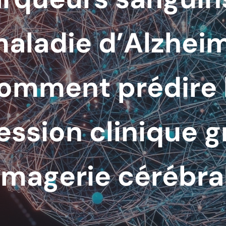
maladie d’Alzheim
omment prédire 
ession clinique g
’imagerie cérébra