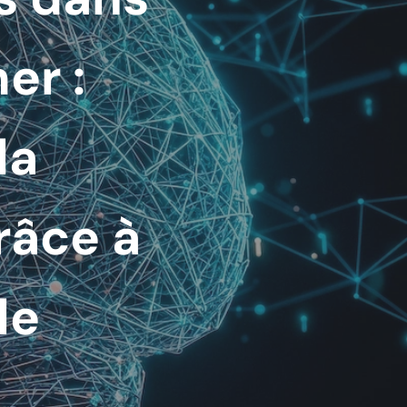
er :
la
râce à
le