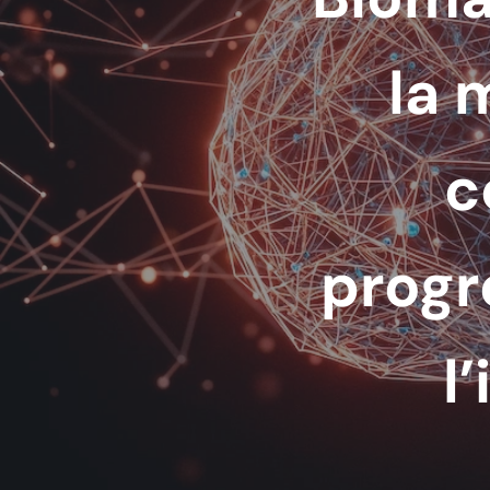
la 
c
progr
l