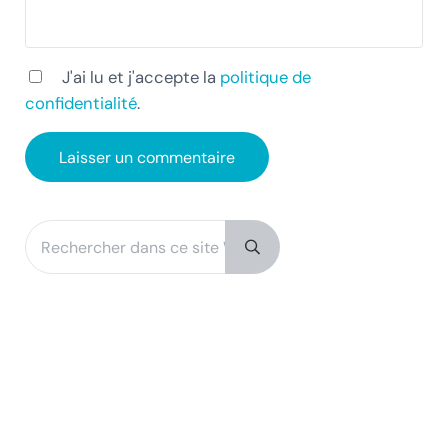
J'ai lu et j'accepte la
politique de
confidentialité
.
Rechercher dans ce site Web
Sidebar
Submit search