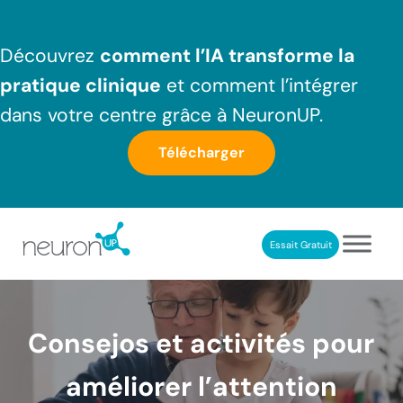
Passer au contenu principal
Skip to header right navigation
Skip to after header navigation
Skip to site footer
Découvrez
comment l’IA transforme la
pratique clinique
et comment l’intégrer
dans votre centre grâce à NeuronUP.
Télécharger
Essait Gratuit
NeuronUP France
Outil professionnel de neurorééducation
Consejos et activités pour
améliorer l’attention