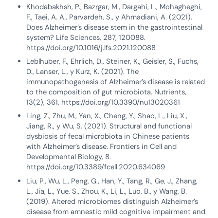
Khodabakhsh, P., Bazrgar, M., Dargahi, L., Mohagheghi,
F., Taei, A. A., Parvardeh, S., y Ahmadiani, A. (2021).
Does Alzheimer’s disease stem in the gastrointestinal
system? Life Sciences, 287, 120088.
https://doi.org/10.1016/j.lfs.2021.120088
Leblhuber, F., Ehrlich, D., Steiner, K., Geisler, S., Fuchs,
D., Lanser, L., y Kurz, K. (2021). The
immunopathogenesis of Alzheimer’s disease is related
to the composition of gut microbiota. Nutrients,
13(2), 361. https://doi.org/10.3390/nu13020361
Ling, Z., Zhu, M., Yan, X., Cheng, Y., Shao, L., Liu, X.,
Jiang, R., y Wu, S. (2021). Structural and functional
dysbiosis of fecal microbiota in Chinese patients
with Alzheimer’s disease. Frontiers in Cell and
Developmental Biology, 8.
https://doi.org/10.3389/fcell.2020.634069
Liu, P., Wu, L., Peng, G., Han, Y., Tang, R., Ge, J., Zhang,
L., Jia, L., Yue, S., Zhou, K., Li, L., Luo, B., y Wang, B.
(2019). Altered microbiomes distinguish Alzheimer’s
disease from amnestic mild cognitive impairment and