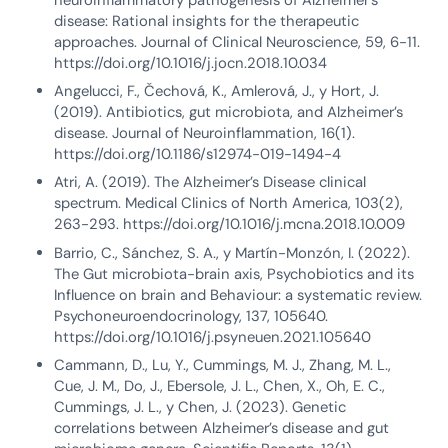
disease: Rational insights for the therapeutic
approaches. Journal of Clinical Neuroscience, 59, 6-11.
https://doi.org/10.1016/j.jocn.2018.10.034
Angelucci, F., Čechová, K., Amlerová, J., y Hort, J.
(2019). Antibiotics, gut microbiota, and Alzheimer’s
disease. Journal of Neuroinflammation, 16(1).
https://doi.org/10.1186/s12974-019-1494-4
Atri, A. (2019). The Alzheimer’s Disease clinical
spectrum. Medical Clinics of North America, 103(2),
263-293. https://doi.org/10.1016/j.mcna.2018.10.009
Barrio, C., Sánchez, S. A., y Martín-Monzón, I. (2022).
The Gut microbiota-brain axis, Psychobiotics and its
Influence on brain and Behaviour: a systematic review.
Psychoneuroendocrinology, 137, 105640.
https://doi.org/10.1016/j.psyneuen.2021.105640
Cammann, D., Lu, Y., Cummings, M. J., Zhang, M. L.,
Cue, J. M., Do, J., Ebersole, J. L., Chen, X., Oh, E. C.,
Cummings, J. L., y Chen, J. (2023). Genetic
correlations between Alzheimer’s disease and gut