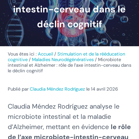
intestin-cerveau dans le
déclin cognitif
Vous êtes ici :
Accueil
/
Stimulation et de la rééducation
cognitive
/
Maladies Neurodégénératives
/
Microbiote
intestinal et Alzheimer : rôle de l’axe intestin-cerveau dans
le déclin cognitif
Publié par
Claudia Méndez Rodríguez
le 14 avril 2026
Claudia Méndez Rodríguez analyse le
microbiote intestinal et la maladie
d’Alzheimer, mettant en évidence
le rôle
de l’axe microbiote-intestin-cerveau