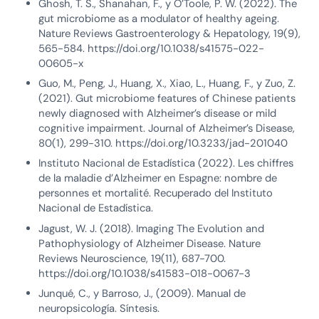
Ghosh, T. S., Shanahan, F., y O’Toole, P. W. (2022). The
gut microbiome as a modulator of healthy ageing.
Nature Reviews Gastroenterology & Hepatology, 19(9),
565-584. https://doi.org/10.1038/s41575-022-
00605-x
Guo, M., Peng, J., Huang, X., Xiao, L., Huang, F., y Zuo, Z.
(2021). Gut microbiome features of Chinese patients
newly diagnosed with Alzheimer’s disease or mild
cognitive impairment. Journal of Alzheimer’s Disease,
80(1), 299-310. https://doi.org/10.3233/jad-201040
Instituto Nacional de Estadística (2022). Les chiffres
de la maladie d’Alzheimer en Espagne: nombre de
personnes et mortalité. Recuperado del Instituto
Nacional de Estadística.
Jagust, W. J. (2018). Imaging The Evolution and
Pathophysiology of Alzheimer Disease. Nature
Reviews Neuroscience, 19(11), 687-700.
https://doi.org/10.1038/s41583-018-0067-3
Junqué, C., y Barroso, J., (2009). Manual de
neuropsicología. Síntesis.