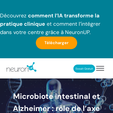
Passer au contenu principal
Skip to header right navigation
Skip to after header navigation
Skip to site footer
Découvrez
comment l’IA transforme la
pratique clinique
et comment l’intégrer
dans votre centre grâce à NeuronUP.
Télécharger
Essait Gratuit
NeuronUP France
Outil professionnel de neurorééducation
Microbiote intestinal et
Alzheimer : rôle de l’axe