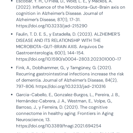
Escobar, Y. H., O’Piela, D., Wold, L. E., y Mackos, A.
(2022). Influence of the Microbiota-Gut-Brain axis on
cognition in Alzheimer’s Disease. Journal of
Alzheimer’s Disease, 87(1), 17-31.
https://doi.org/10.3233/jad-215290
Faulin, T. D. E. S., y Estadella, D. (2023). ALZHEIMER’S
DISEASE AND ITS RELATIONSHIP WITH THE
MICROBIOTA-GUT-BRAIN AXIS. Arquivos De
Gastroenterologia, 60(1), 144-154.
https://doi.org/10.1590/s0004-2803.202301000-17
Fink, A., Doblhammer, G., y Tamgüney, G. (2021).
Recurring gastrointestinal infections increase the risk
of dementia. Journal of Alzheimer’s Disease, 84(2),
797-806. https://doi.org/10.3233/jad-210316
Garcia-Cabello, E., Gonzalez‐Burgos, L., Pereira, J. B.,
Hernández‐Cabrera, J. A., Westman, E., Volpe, G.,
Barroso, J., y Ferreira, D. (2021). The cognitive
connectome in healthy aging. Frontiers in Aging
Neuroscience, 13.
https://doi.org/10.3389/fnagi.2021.694254