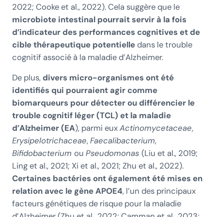
2022; Cooke et al., 2022). Cela suggère que le
microbiote intestinal pourrait servir à la fois
d’indicateur des performances cognitives et de
cible thérapeutique potentielle
dans le trouble
cognitif associé à la maladie d’Alzheimer.
De plus,
divers micro-organismes ont été
identifiés qui pourraient agir comme
biomarqueurs pour détecter ou différencier le
trouble cognitif léger (TCL) et la maladie
d’Alzheimer (EA
), parmi eux
Actinomycetaceae
,
Erysipelotrichaceae
,
Faecalibacterium
,
Bifidobacterium
ou
Pseudomonas
(Liu et al., 2019;
Ling et al., 2021; Xi et al., 2021; Zhu et al., 2022).
Certaines bactéries ont également été mises en
relation avec le gène APOE4
, l’un des principaux
facteurs génétiques de risque pour la maladie
d’Alzheimer (Zhu et al., 2022; Camman et al., 2023;