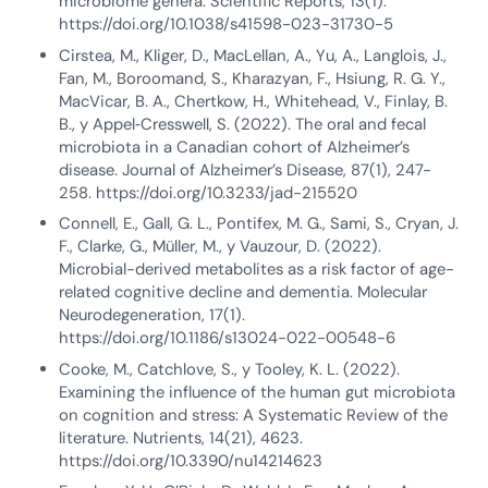
microbiome genera. Scientific Reports, 13(1).
https://doi.org/10.1038/s41598-023-31730-5
Cirstea, M., Kliger, D., MacLellan, A., Yu, A., Langlois, J.,
Fan, M., Boroomand, S., Kharazyan, F., Hsiung, R. G. Y.,
MacVicar, B. A., Chertkow, H., Whitehead, V., Finlay, B.
B., y Appel‐Cresswell, S. (2022). The oral and fecal
microbiota in a Canadian cohort of Alzheimer’s
disease. Journal of Alzheimer’s Disease, 87(1), 247-
258. https://doi.org/10.3233/jad-215520
Connell, E., Gall, G. L., Pontifex, M. G., Sami, S., Cryan, J.
F., Clarke, G., Müller, M., y Vauzour, D. (2022).
Microbial-derived metabolites as a risk factor of age-
related cognitive decline and dementia. Molecular
Neurodegeneration, 17(1).
https://doi.org/10.1186/s13024-022-00548-6
Cooke, M., Catchlove, S., y Tooley, K. L. (2022).
Examining the influence of the human gut microbiota
on cognition and stress: A Systematic Review of the
literature. Nutrients, 14(21), 4623.
https://doi.org/10.3390/nu14214623