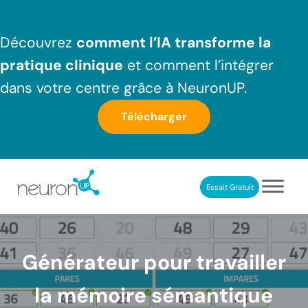
Passer au contenu principal
Skip to header right navigation
Skip to after header navigation
Skip to site footer
Découvrez
comment l’IA transforme la
pratique clinique
et comment l’intégrer
dans votre centre grâce à NeuronUP.
Télécharger
Essait Gratuit
NeuronUP France
Outil professionnel de neurorééducation
Générateur pour travailler
la mémoire sémantique