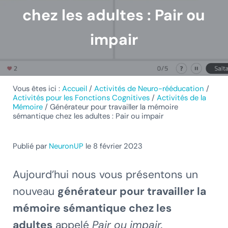
chez les adultes : Pair ou
impair
Vous êtes ici :
Accueil
/
Activités de Neuro-rééducation
/
Activités pour les Fonctions Cognitives
/
Activités de la
Mémoire
/
Générateur pour travailler la mémoire
sémantique chez les adultes : Pair ou impair
Publié par
NeuronUP
le 8 février 2023
Aujourd’hui nous vous présentons un
nouveau
générateur pour travailler la
mémoire sémantique chez les
adultes
appelé
Pair ou impair.