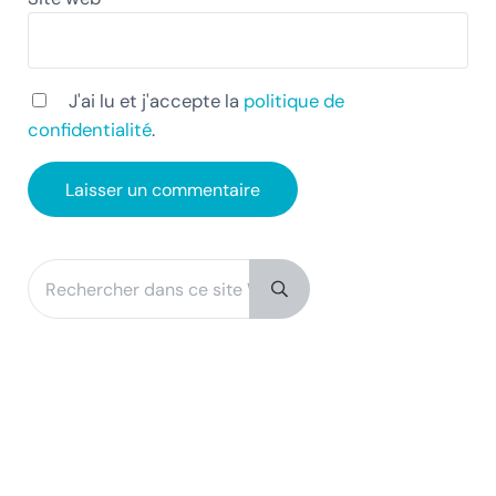
J'ai lu et j'accepte la
politique de
confidentialité
.
Rechercher dans ce site Web
Sidebar
Submit search