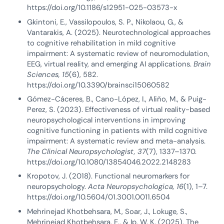
https://doi.org/10.1186/s12951-025-03573-x
Gkintoni, E., Vassilopoulos, S. P., Nikolaou, G., &
Vantarakis, A. (2025). Neurotechnological approaches
to cognitive rehabilitation in mild cognitive
impairment: A systematic review of neuromodulation,
EEG, virtual reality, and emerging AI applications.
Brain
Sciences, 15
(6), 582.
https://doi.org/10.3390/brainsci15060582
Gómez-Cáceres, B., Cano-López, I., Aliño, M., & Puig-
Perez, S. (2023). Effectiveness of virtual reality-based
neuropsychological interventions in improving
cognitive functioning in patients with mild cognitive
impairment: A systematic review and meta-analysis.
The Clinical Neuropsychologist, 37
(7), 1337–1370.
https://doi.org/10.1080/13854046.2022.2148283
Kropotov, J. (2018). Functional neuromarkers for
neuropsychology.
Acta Neuropsychologica, 16
(1), 1–7.
https://doi.org/10.5604/01.3001.0011.6504
Mehrinejad Khotbehsara, M., Soar, J., Lokuge, S.,
Mehrinejad Khotbehsara, E., & Ip, W. K. (2025). The