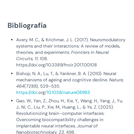
Bibliografía
Avery, M. C., & Krichmar, J. L. (2017). Neuromodulatory
systems and their interactions: A review of models,
theories, and experiments.
Frontiers in Neural
Circuits, 11
, 108.
https://doi.org/10.3389/fncir.2017.00108
Bishop, N. A., Lu, T., & Yankner, B. A. (2010). Neural
mechanisms of ageing and cognitive decline.
Nature,
464
(7288), 529–535.
https://doi.
org
/10.1038/nature08983
Gao, W., Yan, Z., Zhou, H., Xie, Y., Wang, H., Yang, J., Yu,
J., Ni, C., Liu, P., Xie, M., Huang, L., & Ye, Z. (2025).
Revolutionizing brain–computer interfaces:
Overcoming biocompatibility challenges in
implantable neural interfaces.
Journal of
Nanobiotechnology, 23
, 498.