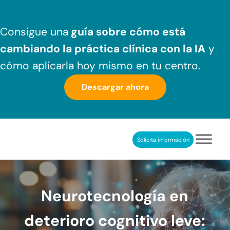
Saltar al contenido principal
Skip to header right navigation
Skip to after header navigation
Skip to site footer
Consigue una
guía sobre cómo
está
cambiando la práctica clínica
con la IA
y
cómo aplicarla hoy mismo en tu centro.
Descargar ahora
Solicita información
NeuronUP
REHABILITACIÓN COGNITIVA PROFESIONAL
Neurotecnología en
deterioro cognitivo leve: