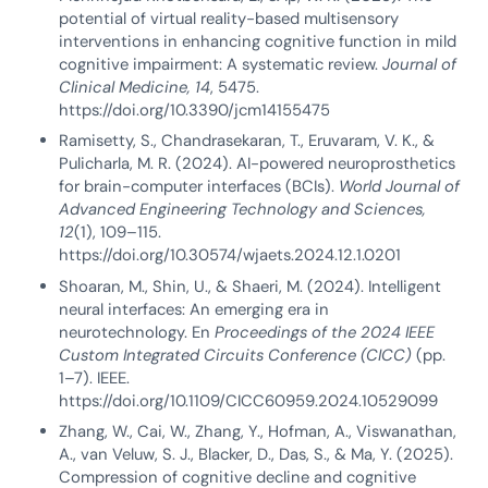
potential of virtual reality-based multisensory
interventions in enhancing cognitive function in mild
cognitive impairment: A systematic review.
Journal of
Clinical Medicine, 14
, 5475.
https://doi.org/10.3390/jcm14155475
Ramisetty, S., Chandrasekaran, T., Eruvaram, V. K., &
Pulicharla, M. R. (2024). AI-powered neuroprosthetics
for brain-computer interfaces (BCIs).
World Journal of
Advanced Engineering Technology and Sciences,
12
(1), 109–115.
https://doi.org/10.30574/wjaets.2024.12.1.0201
Shoaran, M., Shin, U., & Shaeri, M. (2024). Intelligent
neural interfaces: An emerging era in
neurotechnology. En
Proceedings of the 2024 IEEE
Custom Integrated Circuits Conference (CICC)
(pp.
1–7). IEEE.
https://doi.org/10.1109/CICC60959.2024.10529099
Zhang, W., Cai, W., Zhang, Y., Hofman, A., Viswanathan,
A., van Veluw, S. J., Blacker, D., Das, S., & Ma, Y. (2025).
Compression of cognitive decline and cognitive