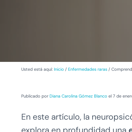
Usted está aquí:
Inicio
/
Enfermedades raras
/
Comprendi
Publicado por
Diana Carolina Gómez Blanco
el 7 de ene
En este artículo, la neurops
explora en profundidad una