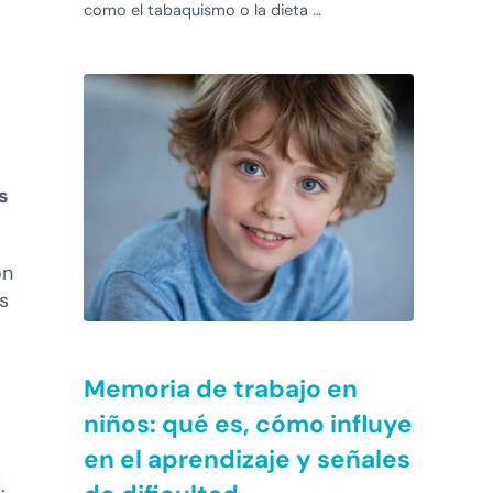
como el tabaquismo o la dieta …
s
on
s
Memoria de trabajo en
niños: qué es, cómo influye
en el aprendizaje y señales
.