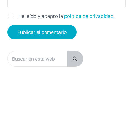
He leído y acepto la
política de privacidad
.
Buscar en esta web
Sidebar
Submit search