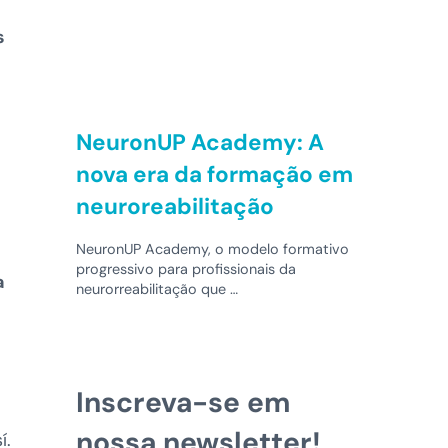
s
NeuronUP Academy: A
nova era da formação em
neuroreabilitação
NeuronUP Academy, o modelo formativo
progressivo para profissionais da
a
neurorreabilitação que …
Inscreva-se em
nossa newsletter!
í.