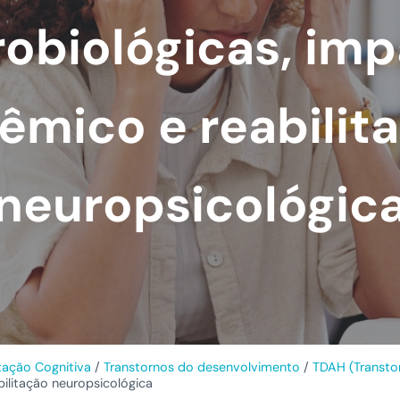
obiológicas, im
têmico e reabilit
neuropsicológic
itação Cognitiva
/
Transtornos do desenvolvimento
/
TDAH (Transtor
bilitação neuropsicológica