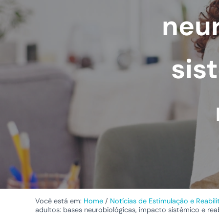
neur
sis
Você está em:
Home
/
Notícias de Estimulação e Reabil
adultos: bases neurobiológicas, impacto sistêmico e rea