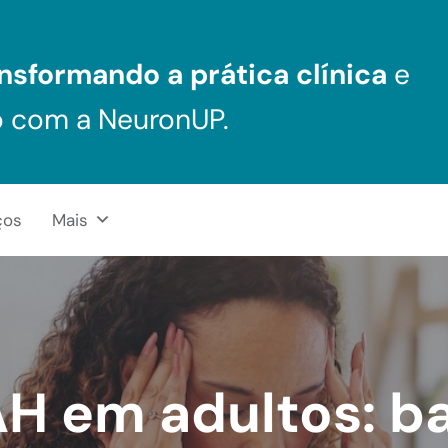
nsformando a prática clínica
e
o com a NeuronUP.
ços
Mais
H em adultos: b