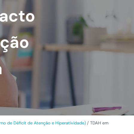
pacto
ação
a
no de Déficit de Atenção e Hiperatividade)
/
TDAH em