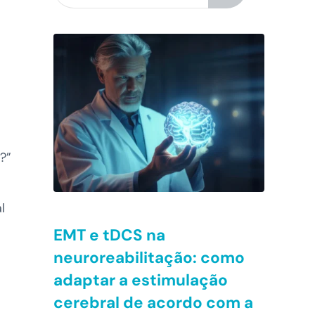
?”
l
EMT e tDCS na
neuroreabilitação: como
adaptar a estimulação
cerebral de acordo com a