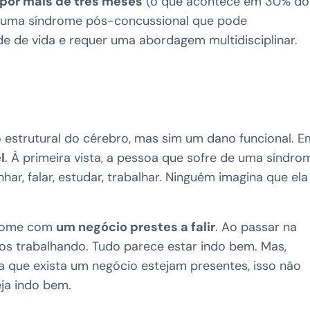
por mais de três meses
(o que acontece em 30% do
e uma síndrome pós-concussional que pode
e de vida e requer uma abordagem multidisciplinar.
estrutural do cérebro, mas sim um dano funcional. E
l
. À primeira vista, a pessoa que sofre de uma síndro
r, falar, estudar, trabalhar. Ninguém imagina que ela
drome com
um negócio prestes a falir
. Ao passar na
rios trabalhando. Tudo parece estar indo bem. Mas,
 que exista um negócio estejam presentes, isso não
eja indo bem.