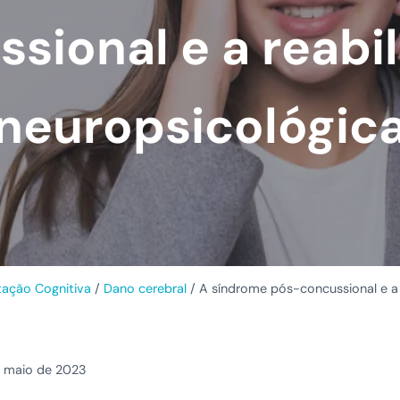
sional e a reabi
neuropsicológic
itação Cognitiva
/
Dano cerebral
/
A síndrome pós-concussional e a 
 maio de 2023