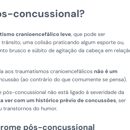
ós-concussional?
ismo cranioencefálico leve
, que pode ser
rânsito, uma colisão praticando algum esporte ou,
to brusco e súbito de agitação da cabeça em relaçã
da aos traumatismos cranioencefálicos
não
é um
ncussão (ao contrário do que comumente se pensa).
e pós-concussional não está ligado à severidade da
 a ver com um histórico prévio de concussões
, ser
u transtornos do humor.
drome pós-concussional