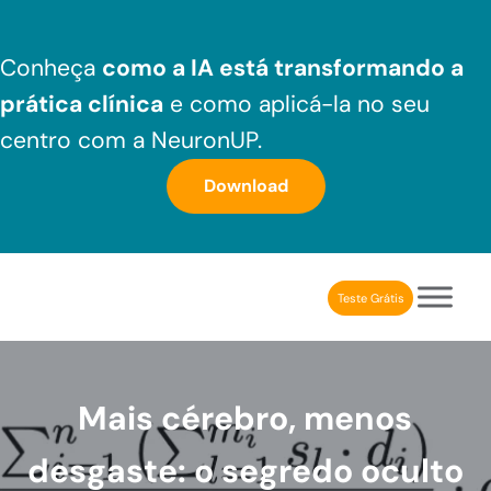
Skip to main content
Skip to header right navigation
Skip to after header navigation
Skip to site footer
Conheça
como a IA está transformando a
prática clínica
e como aplicá-la no seu
centro com a NeuronUP.
Download
Teste Grátis
NeuronUP Brasil
Aplicativo de estimulação cognitiva para profissionais
Mais cérebro, menos
desgaste: o segredo oculto