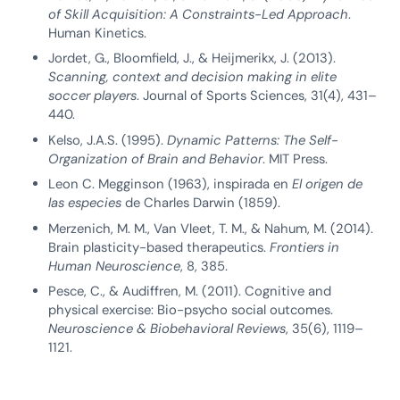
of Skill Acquisition: A Constraints-Led Approach
.
Human Kinetics.
Jordet, G., Bloomfield, J., & Heijmerikx, J. (2013).
Scanning, context and decision making in elite
soccer players
. Journal of Sports Sciences, 31(4), 431–
440.
Kelso, J.A.S. (1995).
Dynamic Patterns: The Self-
Organization of Brain and Behavior
. MIT Press.
Leon C. Megginson (1963), inspirada en
El origen de
las especies
de Charles Darwin (1859).
Merzenich, M. M., Van Vleet, T. M., & Nahum, M. (2014).
Brain plasticity-based therapeutics.
Frontiers in
Human Neuroscience
, 8, 385.
Pesce, C., & Audiffren, M. (2011). Cognitive and
physical exercise: Bio-psycho social outcomes.
Neuroscience & Biobehavioral Reviews
, 35(6), 1119–
1121.