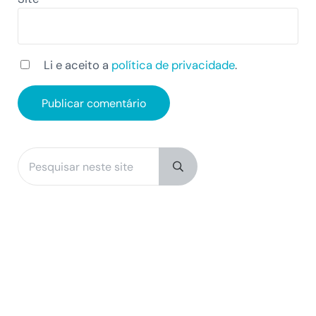
Li e aceito a
política de privacidade
.
Pesquisar neste site
Sidebar
Submit search