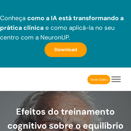
Skip to main content
Skip to header right navigation
Skip to after header navigation
Skip to site footer
Conheça
como a IA está transformando a
prática clínica
e como aplicá-la no seu
centro com a NeuronUP.
Download
Teste Grátis
NeuronUP Brasil
Aplicativo de estimulação cognitiva para profissionais
Efeitos do treinamento
cognitivo sobre o equilíbrio