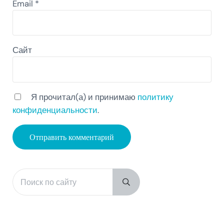
Email
*
Сайт
Я прочитал(а) и принимаю
политику
конфиденциальности
.
Поиск по сайту
Sidebar
Submit search