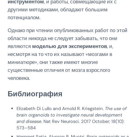
инструментом
, и работы, совмещающие их с
другими методиками, обладают большим
потенциалом.
Однако при чтении опубликованных работ по этой
области никогда не следует забывать, что они
являются
моделью для экспериментов
, и,
несмотря на то что их называют «мозгами в
миниатюре», они также имеют многие
существенные отличия от мозга взрослого
человека.
Библиография
Elizabeth Di Lullo and Arnold R. Kriegstein.
The use of
brain organoids to investigate neural development
and disease
. Nat Rev Neurosci. 2017 October; 18(10):
573–584
Harpreet Setia, Alysson R. Muotri.
Brain organoids as a