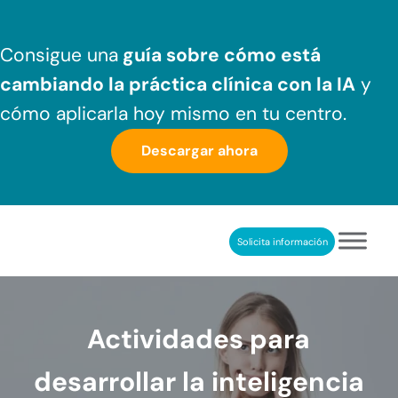
Saltar al contenido principal
Skip to header right navigation
Skip to after header navigation
Skip to site footer
Consigue una
guía sobre cómo
está
cambiando la práctica clínica
con la IA
y
cómo aplicarla hoy mismo en tu centro.
Descargar ahora
Solicita información
NeuronUP
REHABILITACIÓN COGNITIVA PROFESIONAL
Actividades para
desarrollar la inteligencia