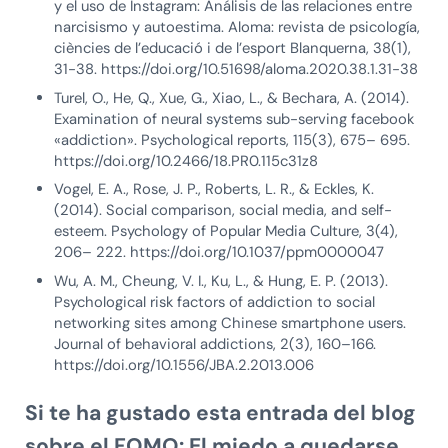
y el uso de Instagram: Análisis de las relaciones entre
narcisismo y autoestima. Aloma: revista de psicología,
ciències de l’educació i de l’esport Blanquerna, 38(1),
31-38. https://doi.org/10.51698/aloma.2020.38.1.31-38
Turel, O., He, Q., Xue, G., Xiao, L., & Bechara, A. (2014).
Examination of neural systems sub-serving facebook
«addiction». Psychological reports, 115(3), 675– 695.
https://doi.org/10.2466/18.PR0.115c31z8
Vogel, E. A., Rose, J. P., Roberts, L. R., & Eckles, K.
(2014). Social comparison, social media, and self-
esteem. Psychology of Popular Media Culture, 3(4),
206– 222. https://doi.org/10.1037/ppm0000047
Wu, A. M., Cheung, V. I., Ku, L., & Hung, E. P. (2013).
Psychological risk factors of addiction to social
networking sites among Chinese smartphone users.
Journal of behavioral addictions, 2(3), 160–166.
https://doi.org/10.1556/JBA.2.2013.006
Si te ha gustado esta entrada del blog
sobre el
FOMO: El miedo a quedarse