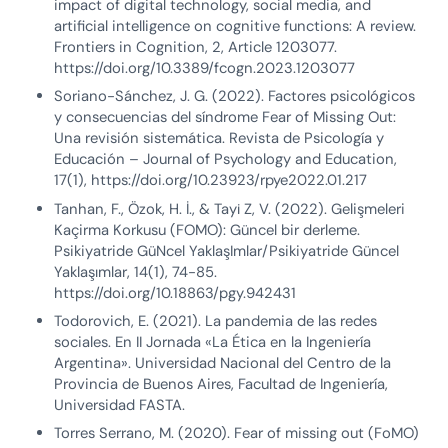
impact of digital technology, social media, and
artificial intelligence on cognitive functions: A review.
Frontiers in Cognition, 2, Article 1203077.
https://doi.org/10.3389/fcogn.2023.1203077
Soriano-Sánchez, J. G. (2022). Factores psicológicos
y consecuencias del síndrome Fear of Missing Out:
Una revisión sistemática. Revista de Psicología y
Educación – Journal of Psychology and Education,
17(1), https://doi.org/10.23923/rpye2022.01.217
Tanhan, F., Özok, H. İ., & Tayi̇ Z, V. (2022). Gelişmeleri
Kaçirma Korkusu (FOMO): Güncel bir derleme.
Psikiyatride GüNcel YaklaşImlar/Psikiyatride Güncel
Yaklaşımlar, 14(1), 74-85.
https://doi.org/10.18863/pgy.942431
Todorovich, E. (2021). La pandemia de las redes
sociales. En II Jornada «La Ética en la Ingeniería
Argentina». Universidad Nacional del Centro de la
Provincia de Buenos Aires, Facultad de Ingeniería,
Universidad FASTA.
Torres Serrano, M. (2020). Fear of missing out (FoMO)