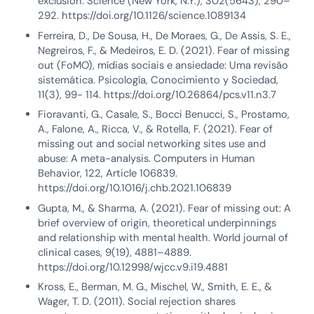
exclusion. Science (New York, N.Y.), 302(5643), 290–
292. https://doi.org/10.1126/science.1089134
Ferreira, D., De Sousa, H., De Moraes, G., De Assis, S. E.,
Negreiros, F., & Medeiros, E. D. (2021). Fear of missing
out (FoMO), mídias sociais e ansiedade: Uma revisão
sistemática. Psicología, Conocimiento y Sociedad,
11(3), 99- 114. https://doi.org/10.26864/pcs.v11.n3.7
Fioravanti, G., Casale, S., Bocci Benucci, S., Prostamo,
A., Falone, A., Ricca, V., & Rotella, F. (2021). Fear of
missing out and social networking sites use and
abuse: A meta-analysis. Computers in Human
Behavior, 122, Article 106839.
https://doi.org/10.1016/j.chb.2021.106839
Gupta, M., & Sharma, A. (2021). Fear of missing out: A
brief overview of origin, theoretical underpinnings
and relationship with mental health. World journal of
clinical cases, 9(19), 4881–4889.
https://doi.org/10.12998/wjcc.v9.i19.4881
Kross, E., Berman, M. G., Mischel, W., Smith, E. E., &
Wager, T. D. (2011). Social rejection shares