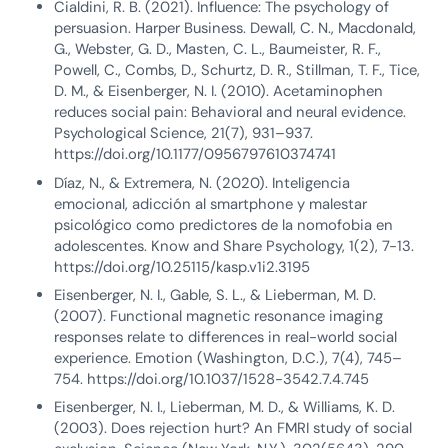
Cialdini, R. B. (2021). Influence: The psychology of
persuasion. Harper Business. Dewall, C. N., Macdonald,
G., Webster, G. D., Masten, C. L., Baumeister, R. F.,
Powell, C., Combs, D., Schurtz, D. R., Stillman, T. F., Tice,
D. M., & Eisenberger, N. I. (2010). Acetaminophen
reduces social pain: Behavioral and neural evidence.
Psychological Science, 21(7), 931–937.
https://doi.org/10.1177/0956797610374741
Díaz, N., & Extremera, N. (2020). Inteligencia
emocional, adicción al smartphone y malestar
psicológico como predictores de la nomofobia en
adolescentes. Know and Share Psychology, 1(2), 7-13.
https://doi.org/10.25115/kasp.v1i2.3195
Eisenberger, N. I., Gable, S. L., & Lieberman, M. D.
(2007). Functional magnetic resonance imaging
responses relate to differences in real-world social
experience. Emotion (Washington, D.C.), 7(4), 745–
754. https://doi.org/10.1037/1528-3542.7.4.745
Eisenberger, N. I., Lieberman, M. D., & Williams, K. D.
(2003). Does rejection hurt? An FMRI study of social