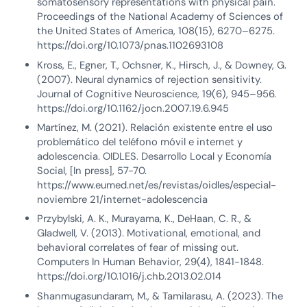
somatosensory representations with physical pain.
Proceedings of the National Academy of Sciences of
the United States of America, 108(15), 6270–6275.
https://doi.org/10.1073/pnas.1102693108
Kross, E., Egner, T., Ochsner, K., Hirsch, J., & Downey, G.
(2007). Neural dynamics of rejection sensitivity.
Journal of Cognitive Neuroscience, 19(6), 945–956.
https://doi.org/10.1162/jocn.2007.19.6.945
Martínez, M. (2021). Relación existente entre el uso
problemático del teléfono móvil e internet y
adolescencia. OIDLES. Desarrollo Local y Economía
Social, [In press], 57-70.
https://www.eumed.net/es/revistas/oidles/especial-
noviembre 21/internet-adolescencia
Przybylski, A. K., Murayama, K., DeHaan, C. R., &
Gladwell, V. (2013). Motivational, emotional, and
behavioral correlates of fear of missing out.
Computers In Human Behavior, 29(4), 1841-1848.
https://doi.org/10.1016/j.chb.2013.02.014
Shanmugasundaram, M., & Tamilarasu, A. (2023). The