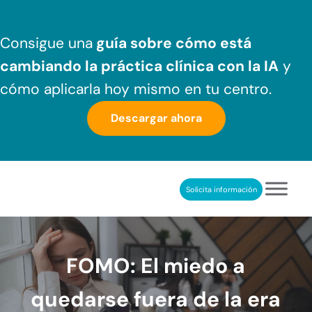
Saltar al contenido principal
Skip to header right navigation
Skip to after header navigation
Skip to site footer
Consigue una
guía sobre cómo
está
cambiando la práctica clínica
con la IA
y
cómo aplicarla hoy mismo en tu centro.
Descargar ahora
Solicita información
NeuronUP
REHABILITACIÓN COGNITIVA PROFESIONAL
FOMO: El miedo a
quedarse fuera de la era