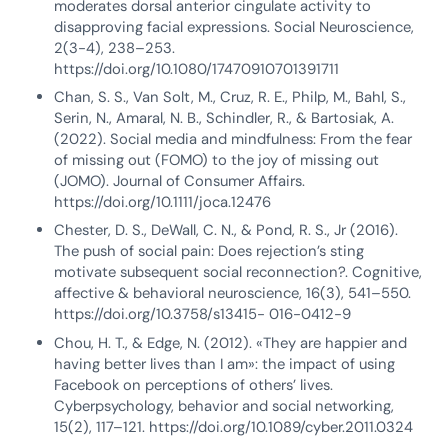
moderates dorsal anterior cingulate activity to
disapproving facial expressions. Social Neuroscience,
2(3-4), 238–253.
https://doi.org/10.1080/17470910701391711
Chan, S. S., Van Solt, M., Cruz, R. E., Philp, M., Bahl, S.,
Serin, N., Amaral, N. B., Schindler, R., & Bartosiak, A.
(2022). Social media and mindfulness: From the fear
of missing out (FOMO) to the joy of missing out
(JOMO). Journal of Consumer Affairs.
https://doi.org/10.1111/joca.12476
Chester, D. S., DeWall, C. N., & Pond, R. S., Jr (2016).
The push of social pain: Does rejection’s sting
motivate subsequent social reconnection?. Cognitive,
affective & behavioral neuroscience, 16(3), 541–550.
https://doi.org/10.3758/s13415- 016-0412-9
Chou, H. T., & Edge, N. (2012). «They are happier and
having better lives than I am»: the impact of using
Facebook on perceptions of others’ lives.
Cyberpsychology, behavior and social networking,
15(2), 117–121. https://doi.org/10.1089/cyber.2011.0324