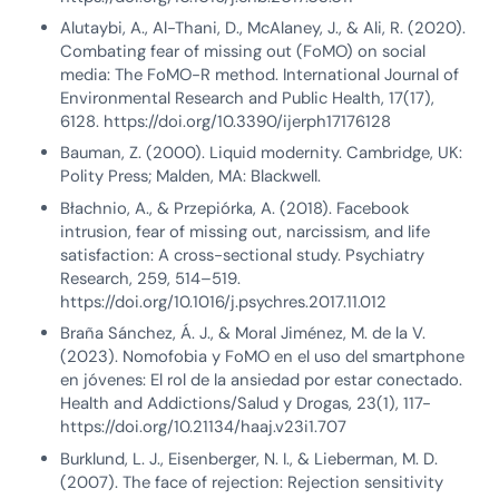
Alutaybi, A., Al-Thani, D., McAlaney, J., & Ali, R. (2020).
Combating fear of missing out (FoMO) on social
media: The FoMO-R method. International Journal of
Environmental Research and Public Health, 17(17),
6128. https://doi.org/10.3390/ijerph17176128
Bauman, Z. (2000). Liquid modernity. Cambridge, UK:
Polity Press; Malden, MA: Blackwell.
Błachnio, A., & Przepiórka, A. (2018). Facebook
intrusion, fear of missing out, narcissism, and life
satisfaction: A cross-sectional study. Psychiatry
Research, 259, 514–519.
https://doi.org/10.1016/j.psychres.2017.11.012
Braña Sánchez, Á. J., & Moral Jiménez, M. de la V.
(2023). Nomofobia y FoMO en el uso del smartphone
en jóvenes: El rol de la ansiedad por estar conectado.
Health and Addictions/Salud y Drogas, 23(1), 117-
https://doi.org/10.21134/haaj.v23i1.707
Burklund, L. J., Eisenberger, N. I., & Lieberman, M. D.
(2007). The face of rejection: Rejection sensitivity