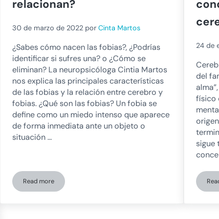
relacionan?
con
cer
30 de marzo de 2022
por
Cinta Martos
24 de 
¿Sabes cómo nacen las fobias?, ¿Podrías
identificar si sufres una? o ¿Cómo se
Cerebr
eliminan? La neuropsicóloga Cintia Martos
del f
nos explica las principales características
alma”
de las fobias y la relación entre cerebro y
físico
fobias. ¿Qué son las fobias? Un fobia se
mental
define como un miedo intenso que aparece
orige
de forma inmediata ante un objeto o
termin
situación …
sigue 
concep
Read more
Rea
nal
Cerebro y fobias: ¿Cómo se relacionan?