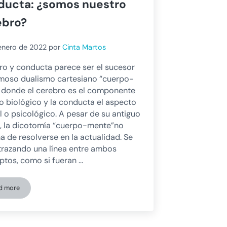
ducta: ¿somos nuestro
ebro?
enero de 2022
por
Cinta Martos
o y conducta parece ser el sucesor
amoso dualismo cartesiano “cuerpo-
, donde el cerebro es el componente
 o biológico y la conducta el aspecto
 o psicológico. A pesar de su antiguo
n, la dicotomía “cuerpo-mente”no
a de resolverse en la actualidad. Se
trazando una línea entre ambos
tos, como si fueran …
d more
Relación entre cerebro y conducta: ¿somos nuestro cerebro?