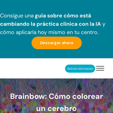
Saltar al contenido principal
Skip to header right navigation
Skip to after header navigation
Skip to site footer
Consigue una
guía sobre cómo
está
cambiando la práctica clínica
con la IA
y
cómo aplicarla hoy mismo en tu centro.
Descargar ahora
Solicita información
NeuronUP
REHABILITACIÓN COGNITIVA PROFESIONAL
Brainbow: Cómo colorear
un cerebro