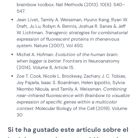
brainbow toolbox. Nat Methods (2013). 10(6): 540–
547.
Jean Livet, Tamily A. Weissman, Hyuno Kang, Ryan W.
Draft, Ju Lu, Robyn A. Bennis, Joshua R. Sanes & Jeff
W. Lichtman.
Transgenic strategies for combinatorial
expression of fluorescent proteins in thenervous
system
. Nature (2007). Vol 450.
Michel A. Hofman.
Evolution of the human brain:
when bigger is better
. Frontiers in Neuroanatomy
(2014). Volume 8, Article 15.
Zoe T. Cook, Nicole L. Brockway, Zachary J. C. Tobias,
Joy Pajarla, Isaac S. Boardman, Helen Ippolito, Sylvia
Nkombo Nkoula, and Tamily A. Weissman.
Combining
near-infrared fluorescence with Brainbow to visualize
expression of specific genes within a multicolor
context
. Molecular Biology of the Cell (2019). Volume
30
Si te ha gustado este artículo sobre el