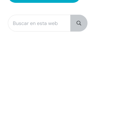
Buscar en esta web
Sidebar
Submit search