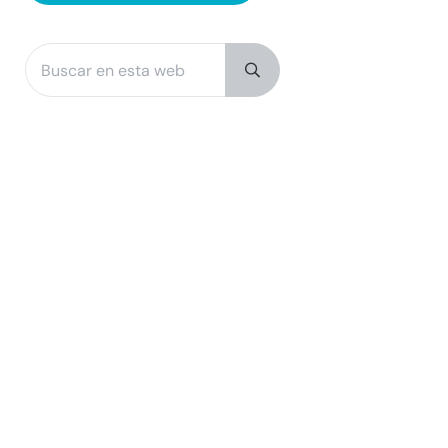
Buscar en esta web
Sidebar
Submit search