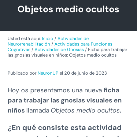
Objetos medio ocultos
Usted está aquí:
Inicio
/
Actividades de
Neurorrehabilitación
/
Actividades para Funciones
Cognitivas
/
Actividades de Gnosias
/
Ficha para trabajar
las gnosias visuales en niños: Objetos medio ocultos
Publicado por
NeuronUP
el 20 de junio de 2023
Hoy os presentamos una nueva
ficha
para
trabajar las gnosias visuales en
niños
llamada
Objetos medio ocultos
.
¿En qué consiste esta actividad