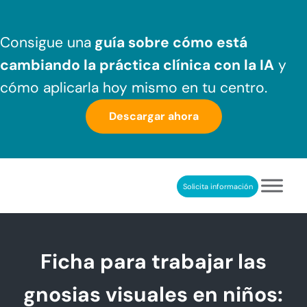
Saltar al contenido principal
Skip to header right navigation
Skip to after header navigation
Skip to site footer
Consigue una
guía sobre cómo
está
cambiando la práctica clínica
con la IA
y
cómo aplicarla hoy mismo en tu centro.
Descargar ahora
Solicita información
NeuronUP
REHABILITACIÓN COGNITIVA PROFESIONAL
Ficha para trabajar las
gnosias visuales en niños: