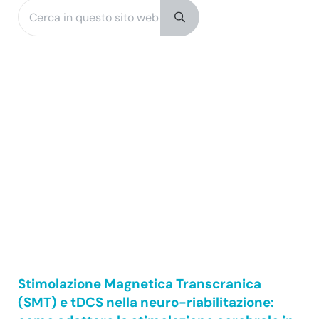
Cerca in questo sito web
Sidebar
Submit search
Stimolazione Magnetica Transcranica
(SMT) e tDCS nella neuro-riabilitazione: