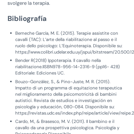
svolgere la terapia.
Bibliografía
Berneche García, M. E. (2015). Terapie assistite con
cavalli (TAC): L’arte della riabilitazione al passo e il
ruolo dello psicologo: L’Equinoterapia. Disponibile su:
https://www.colibri.udelar.edu.uy/jspui/bitstream/20.5
Bender R(2018) Ippoterapia. Il cavallo nella
riabilitazione.IISBN978-956-14-2316-9 (pp16- 428)
Editoriale: Ediciones UC.
Bouzo-González, S., & Pino-Juste, M. R. (2015).
Impatto di un programma di equitazione terapeutica
nel miglioramento della psicomotricità di bambini
autistici. Revista de estudios e investigación en
psicología y educación, 080-084. Disponibile su:
https://revistas.udc.es/index.php/reipe/article/view/reipe.
Cardo, M., & Brasesco, M. V. (2011). Il bambino e il
cavallo da una prospettiva psicologica. Psicología y
Psicopedagogía.Disponibile