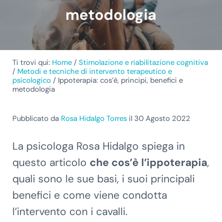
metodologia
Ti trovi qui:
Home
/
Stimolazione e riabilitazione cognitiva
/
Metodi e tecniche di intervento terapeutico e
psicologico
/
Ippoterapia: cos’è, principi, benefici e
metodologia
Pubblicato da
Rosa Hidalgo Torres
il 30 Agosto 2022
La psicologa Rosa Hidalgo spiega in
questo articolo
che cos’è l’ippoterapia
,
quali sono le sue basi, i suoi principali
benefici e come viene condotta
l’intervento con i cavalli.