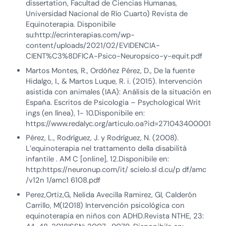
dissertation, Facultad de Ciencias Humanas,
Universidad Nacional de Río Cuarto) Revista de
Equinoterapia. Disponibile
su:http://ecrinterapias.com/wp-
content/uploads/2021/02/EVIDENCIA-
CIENT%C3%8DFICA-Psico-Neuropsico-y-equit.pdf
Martos Montes, R., Ordóñez Pérez, D., De la fuente
Hidalgo, I., & Martos Luque, R. i. (2015). Intervención
asistida con animales (IAA): Análisis de la situación en
España. Escritos de Psicologia – Psychological Writ
ings (en línea), 1- 10.Disponibile en:
https://www.redalyc.org/articulo.oa?id=271043400001
Pérez, L., Rodríguez, J. y Rodríguez, N. (2008).
L’equinoterapia nel trattamento della disabilità
infantile . AM C [online], 12.Disponibile en:
http:https://neuronup.com/it/ scielo.sl d.cu/p df/amc
/v12n 1/amc1 6108.pdf
Perez,Ortiz,G, Nelida Avecilla Ramirez, Gl, Calderón
Carrillo, M(I2018) Intervención psicológica con
equinoterapia en niños con ADHD.Revista NTHE, 23: