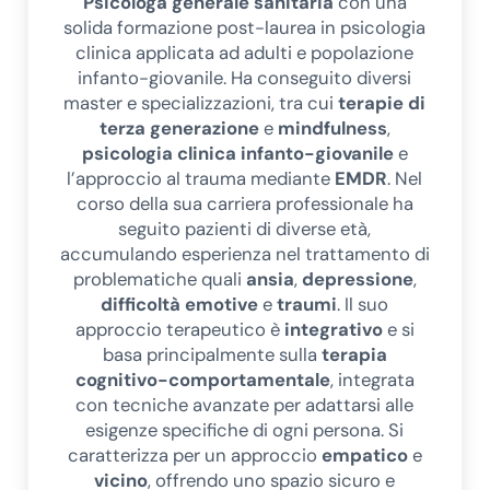
Psicologa generale sanitaria
con una
solida formazione post-laurea in psicologia
clinica applicata ad adulti e popolazione
infanto-giovanile. Ha conseguito diversi
master e specializzazioni, tra cui
terapie di
terza generazione
e
mindfulness
,
psicologia clinica infanto-giovanile
e
l’approccio al trauma mediante
EMDR
. Nel
corso della sua carriera professionale ha
seguito pazienti di diverse età,
accumulando esperienza nel trattamento di
problematiche quali
ansia
,
depressione
,
difficoltà emotive
e
traumi
. Il suo
approccio terapeutico è
integrativo
e si
basa principalmente sulla
terapia
cognitivo-comportamentale
, integrata
con tecniche avanzate per adattarsi alle
esigenze specifiche di ogni persona. Si
caratterizza per un approccio
empatico
e
vicino
, offrendo uno spazio sicuro e