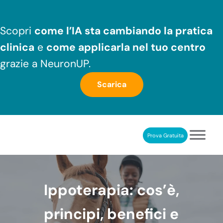
Passa al contenuto principale
Skip to header right navigation
Skip to after header navigation
Skip to site footer
Scopri
come l’IA sta cambiando la pratica
clinica
e
come applicarla nel tuo centro
grazie a NeuronUP.
Scarica
Prova Gratuita
NeuronUP
RIABILITAZIONE COGNITIVA PROFESSIONALE
Ippoterapia: cos’è,
principi, benefici e