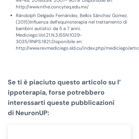
44-48, 2018ISSN: 2007- 9079. Disponibile en:
http://www.nthe.concyteq.edu.mx/
Rándolph Delgado Fernández, Belkis Sánchez Gomez.
(2015)Influenza dell’equinoterapia nel trattamento di
bambini autistici da 5 a 7 anni.
Mediciego;Vol.21.N.3.ISSN:1029-
3035/RNPS:1821.Disponibile en:
http://www.revmediciego.sld.cu/index.php/mediciego/arti
Se ti è piaciuto questo articolo su
l’
ippoterapia
,
forse potrebbero
interessarti queste pubblicazioni
di
NeuronUP
: