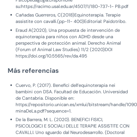
su:https://racimo.usal.edu.ar/4507/1/180-737-1- PB.pdf
Cañadas Guerreros, C(2018)Equinoterapia. Terapie
assistite con cavalli.(pp-11- 400)Editorial: Paidotribo.
Eraud A(2020), Una propuesta de intervención de
equinoterapia para niños con ADHD desde una
perspectiva de protección animal. Derecho Animal
(Forum of Animal Law Studies) 11/2 (2020)DOI
https://doi.org/10.5565/rev/da.495
Más referencias
Cuervo, P. (2017). Benefici dell’equinoterapia nei
bambini con DSA. Facultad de Educación. Universidad
de Cantabria. Disponible en:
https://repositorio.unican.es/xmlui/bitstream/handle/109
minaDeLa.pdf?sequence=1.
De la Barrera, M. L. (2020). BENEFICI FISICI,
PSICOLOGICI E SOCIALI DELLE TERAPIE ASSISTITE CON
CAVALLI. Uno sguardo dal Neurodesarrollo. (Doctoral