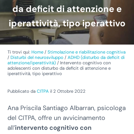
da deficit di attenzione e
iperattività, tipo iperattivo
Ti trovi qui:
Home
/
Stimolazione e riabilitazione cognitiva
/
Disturbi del neurosviluppo
/
ADHD (disturbo da deficit di
attenzione/iperattività)
/
Intervento cognitivo con
adolescenti con disturbo da deficit di attenzione e
iperattività, tipo iperattivo
Pubblicato da
CITPA
il 2 Ottobre 2022
Ana Priscila Santiago Albarran, psicologa
del CITPA, offre un avvicinamento
all’
intervento cognitivo con