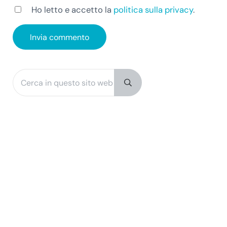
Ho letto e accetto la
politica sulla privacy
.
Cerca in questo sito web
Sidebar
Submit search