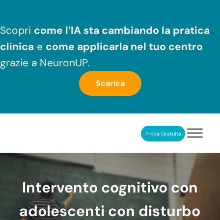
Passa al contenuto principale
Skip to header right navigation
Skip to after header navigation
Skip to site footer
Scopri
come l’IA sta cambiando la pratica
clinica
e
come applicarla nel tuo centro
grazie a NeuronUP.
Scarica
Prova Gratuita
NeuronUP
RIABILITAZIONE COGNITIVA PROFESSIONALE
Intervento cognitivo con
adolescenti con disturbo