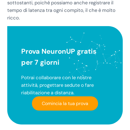
sottostanti, poiché possiamo anche registrare il
tempo di latenza tra ogni compito, il che è molto
ricco.
Prova NeuronUP gratis
per 7 giorni
Potrai collaborare con le nostre
attività, progettare sedute o fare
riabilitazione a distanza.
Comincia la tua prova