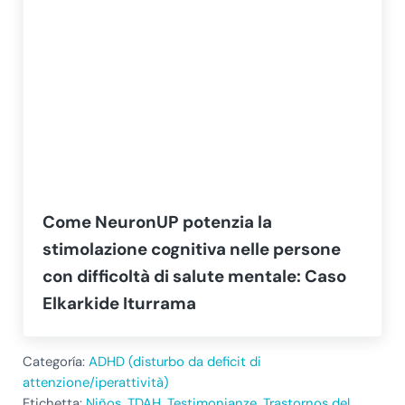
Come NeuronUP potenzia la
stimolazione cognitiva nelle persone
con difficoltà di salute mentale: Caso
Elkarkide Iturrama
Categoría:
ADHD (disturbo da deficit di
attenzione/iperattività)
Etichetta:
Niños
,
TDAH
,
Testimonianze
,
Trastornos del