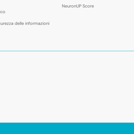
NeuronUP Score
ico
icurezza delle informazioni