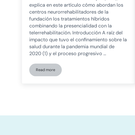
explica en este artículo cómo abordan los
centros neurorrehabilitadores de la
fundación los tratamientos híbridos
combinando la presencialidad con la
telerrehabilitación. Introducción A raíz del
impacto que tuvo el confinamiento sobre la
salud durante la pandemia mundial de
2020 (1) y el proceso progresivo …
Read more
Innovazione nella neuro-riabilitazione: La combinazi