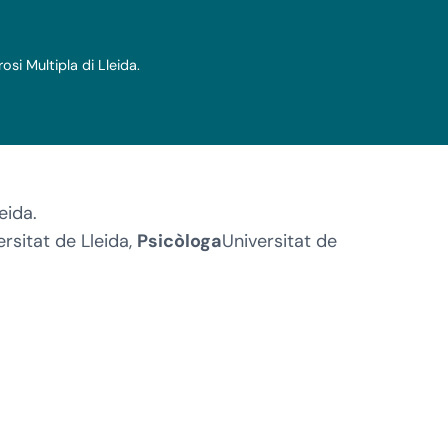
si Multipla di Lleida.
eida.
ersitat de Lleida,
Psicòloga
Universitat de