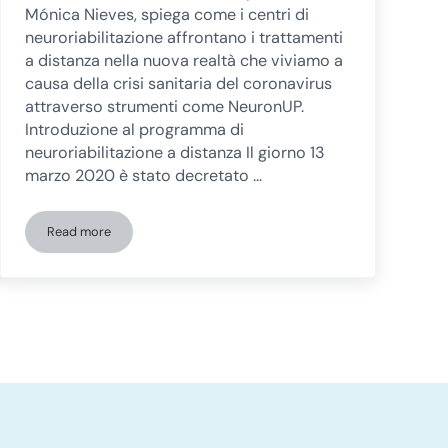
Mónica Nieves, spiega come i centri di
neuroriabilitazione affrontano i trattamenti
a distanza nella nuova realtà che viviamo a
causa della crisi sanitaria del coronavirus
attraverso strumenti come NeuronUP.
Introduzione al programma di
neuroriabilitazione a distanza Il giorno 13
marzo 2020 è stato decretato …
Read more
one di sessioni in presenza e online in un centro neuro-riabilitante
La neuro-riabilitazione a distanza e l’adattamento alla nuova re