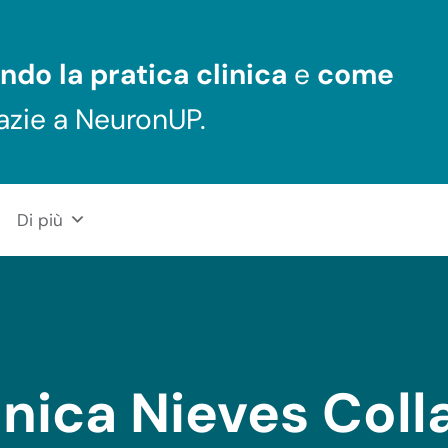
ndo la pratica clinica
e
come
azie a NeuronUP.
Di più
nica Nieves Coll