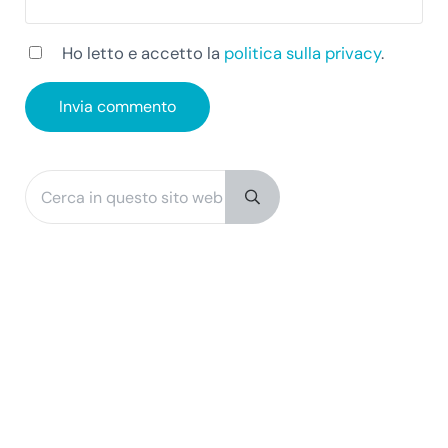
Ho letto e accetto la
politica sulla privacy
.
Cerca in questo sito web
Sidebar
Submit search