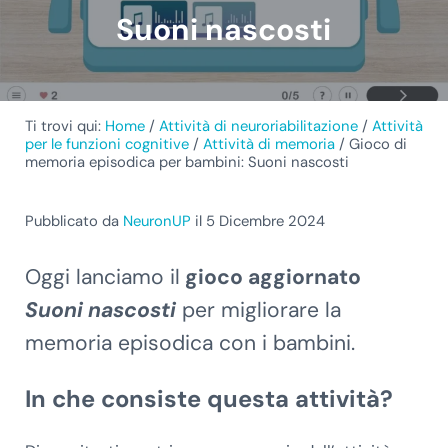
Suoni nascosti
Ti trovi qui:
Home
/
Attività di neuroriabilitazione
/
Attività
per le funzioni cognitive
/
Attività di memoria
/
Gioco di
memoria episodica per bambini: Suoni nascosti
Pubblicato da
NeuronUP
il 5 Dicembre 2024
Oggi lanciamo il
gioco aggiornato
Suoni nascosti
per migliorare la
memoria episodica con i bambini.
In che consiste questa attività?