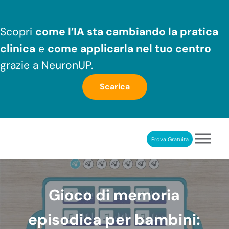
Passa al contenuto principale
Skip to header right navigation
Skip to after header navigation
Skip to site footer
Scopri
come l’IA sta cambiando la pratica
clinica
e
come applicarla nel tuo centro
grazie a NeuronUP.
Scarica
Prova Gratuita
NeuronUP
RIABILITAZIONE COGNITIVA PROFESSIONALE
Gioco di memoria
episodica per bambini: