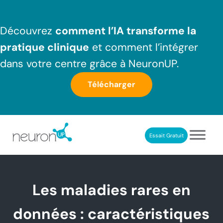
Passer au contenu principal
Skip to header right navigation
Skip to after header navigation
Skip to site footer
Découvrez
comment l’IA transforme la
pratique clinique
et comment l’intégrer
dans votre centre grâce à NeuronUP.
Télécharger
Essait Gratuit
NeuronUP France
Outil professionnel de neurorééducation
Les maladies rares en
données : caractéristiques