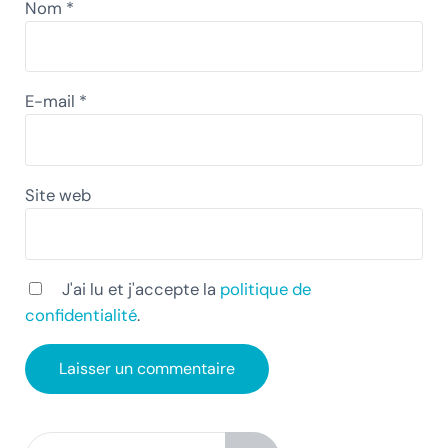
Nom
*
E-mail
*
Site web
J'ai lu et j'accepte la
politique de
confidentialité
.
Rechercher dans ce site Web
Sidebar