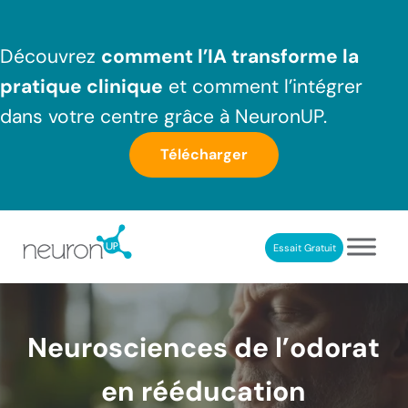
Passer au contenu principal
Skip to header right navigation
Skip to after header navigation
Skip to site footer
Découvrez
comment l’IA transforme la
pratique clinique
et comment l’intégrer
dans votre centre grâce à NeuronUP.
Télécharger
Essait Gratuit
NeuronUP France
Outil professionnel de neurorééducation
Neurosciences de l’odorat
en rééducation