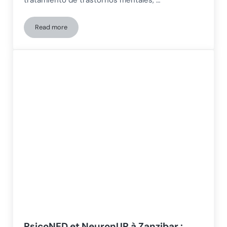
tratamiento de trastornos mentales, …
Read more
Rééducation neurocognitive et stimulation cognitive dans les
PsicoNED et NeuronUP à Zanzibar :