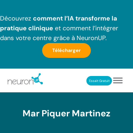
Passer au contenu principal
Skip to header right navigation
Skip to after header navigation
Skip to site footer
Découvrez
comment l’IA transforme la
pratique clinique
et comment l’intégrer
dans votre centre grâce à NeuronUP.
Télécharger
Essait Gratuit
NeuronUP France
Outil professionnel de neurorééducation
Mar Piquer Martinez