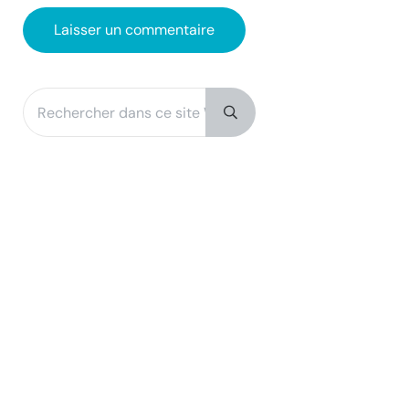
Rechercher dans ce site Web
Sidebar
Submit search