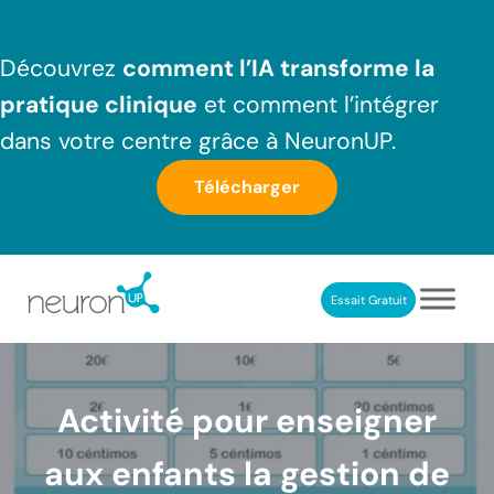
Passer au contenu principal
Skip to header right navigation
Skip to after header navigation
Skip to site footer
Découvrez
comment l’IA transforme la
pratique clinique
et comment l’intégrer
dans votre centre grâce à NeuronUP.
Télécharger
Essait Gratuit
NeuronUP France
Outil professionnel de neurorééducation
Activité pour enseigner
aux enfants la gestion de