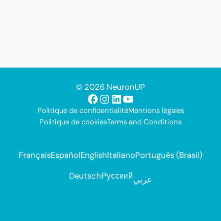
© 2026 NeuronUP
Facebook
Instagram
LinkedIn
YouTube
Politique de confidentialité
Mentions légales
Politique de cookies
Terms and Conditions
Français
Español
English
Italiano
Português (Brasil)
Deutsch
Русский
عربي