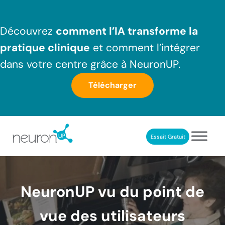
Passer au contenu principal
Skip to header right navigation
Skip to after header navigation
Skip to site footer
Découvrez
comment l’IA transforme la
pratique clinique
et comment l’intégrer
dans votre centre grâce à NeuronUP.
Télécharger
Essait Gratuit
NeuronUP France
Outil professionnel de neurorééducation
NeuronUP vu du point de
vue des utilisateurs