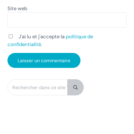
Site web
J'ai lu et j'accepte la
politique de
confidentialité
.
Rechercher dans ce site Web
Sidebar
Submit search