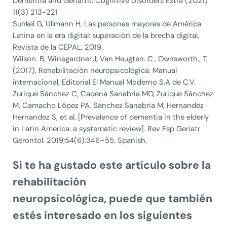
Dementia and Geriatric Cognitive Disorders Extra (2021)
11(3) 213-221
Sunkel G, Ullmann H, Las personas mayores de América
Latina en la era digital: superación de la brecha digital,
Revista de la CEPAL, 2019.
Wilson. B, Winegardner.J, Van Heugten. C., Ownsworth., T,
(2017), Rehabilitación neuropsicológica. Manual
internacional, Editorial El Manual Moderno S.A de C.V.
Zurique Sánchez C, Cadena Sanabria MO, Zurique Sánchez
M, Camacho López PA, Sánchez Sanabria M, Hernandez
Hernandez S, et al. [Prevalence of dementia in the elderly
in Latin America: a systematic review]. Rev Esp Geriatr
Gerontol. 2019;54(6):346–55. Spanish.
Si te ha gustado este artículo sobre la
rehabilitación
neuropsicológica, puede que también
estés interesado en los siguientes