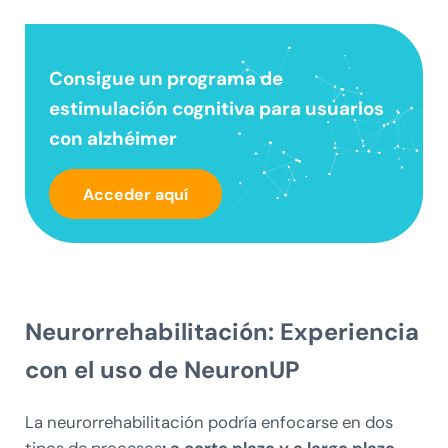
Consigue un
programa de
estimulación cognitiva
para usuarios
con alzhéimer
Acceder aquí
Neurorrehabilitación: Experiencia
con el uso de NeuronUP
La neurorrehabilitación podría enfocarse en dos
tipos de procesos
: a corto plazo y a largo plazo.