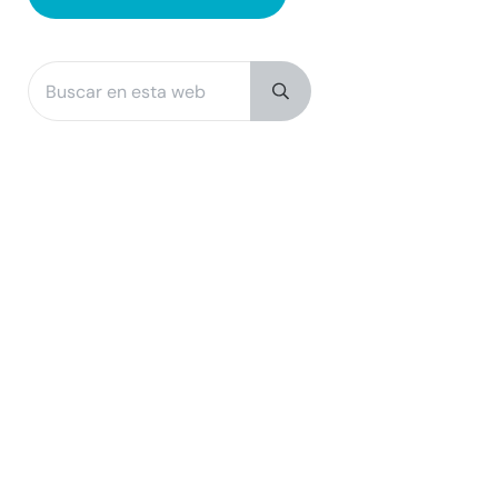
Buscar en esta web
Sidebar
Submit search