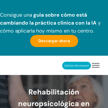
Saltar al contenido principal
Skip to header right navigation
Skip to after header navigation
Skip to site footer
Consigue una
guía sobre cómo
está
cambiando la práctica clínica
con la IA
y
cómo aplicarla hoy mismo en tu centro.
Descargar ahora
Solicita información
NeuronUP
REHABILITACIÓN COGNITIVA PROFESIONAL
Rehabilitación
neuropsicológica en