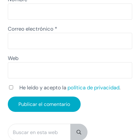
Correo electrónico
*
Web
He leído y acepto la
política de privacidad
.
Buscar en esta web
Sidebar
Submit search