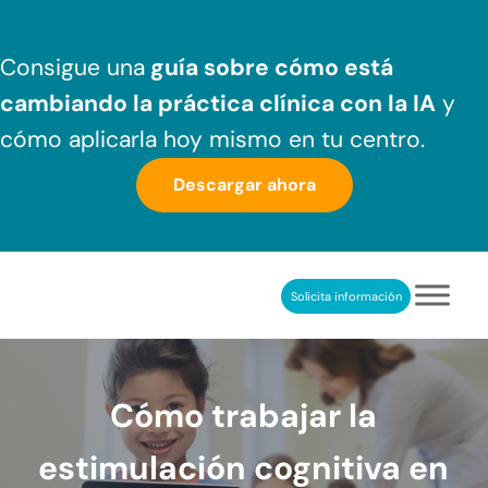
Saltar al contenido principal
Skip to header right navigation
Skip to after header navigation
Skip to site footer
Consigue una
guía sobre cómo
está
cambiando la práctica clínica
con la IA
y
cómo aplicarla hoy mismo en tu centro.
Descargar ahora
Solicita información
NeuronUP
REHABILITACIÓN COGNITIVA PROFESIONAL
Cómo trabajar la
estimulación cognitiva en