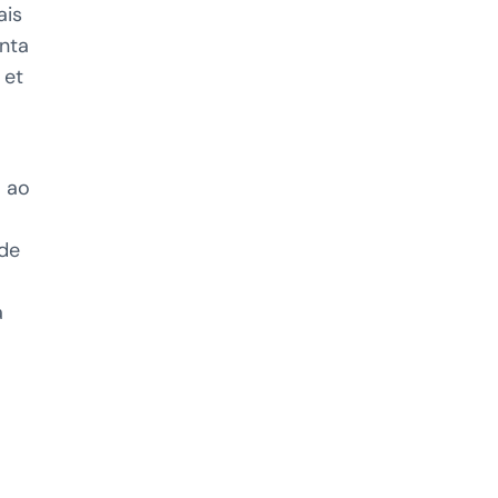
ais
nta
 et
o ao
 de
a