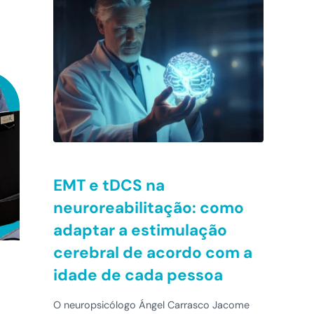
EMT e tDCS na
neuroreabilitação: como
adaptar a estimulação
cerebral de acordo com a
idade de cada pessoa
O neuropsicólogo Ángel Carrasco Jacome