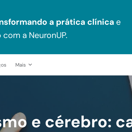
nsformando a prática clínica
e
o com a NeuronUP.
ços
Mais
smo e cérebro: c