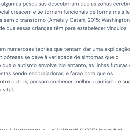
 algumas pesquisas descobriram que as zonas cerebr
cial crescem e se tornam funcionais de forma mais le
 sem o transtorno (Ameis y Catani, 2015; Washington
idade que essas crianças têm para estabelecer vínculos
tem numerosas teorias que tentam dar uma explicaçã
 hipóteses se deve à variedade de sintomas que o
que o autismo envolve. No entanto, as linhas futuras
ostas sendo encorajadoras, e farão com que os
 entre outros, possam conhecer melhor o autismo e su
vital.
ater, J., Mastergeorge, A., … e Wu Nordahl, C. (2017). In pursuit of