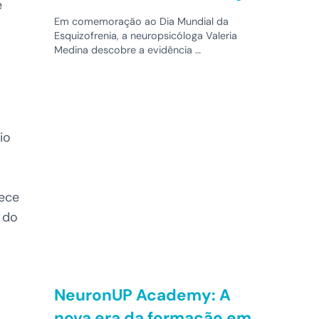
e
Em comemoração ao Dia Mundial da
Esquizofrenia, a neuropsicóloga Valeria
Medina descobre a evidência …
io
hece
 do
NeuronUP Academy: A
nova era da formação em