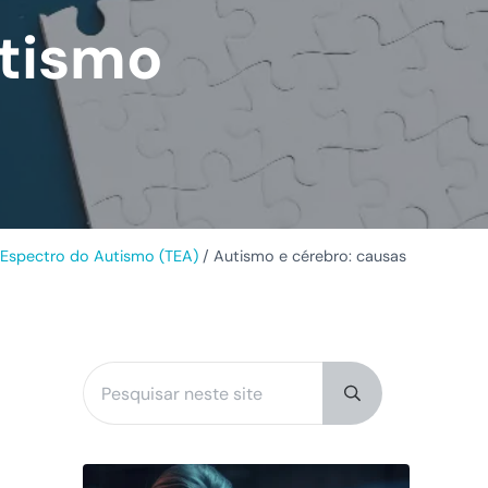
utismo
 Espectro do Autismo (TEA)
/
Autismo e cérebro: causas
Pesquisar neste site
Sidebar
Submit search