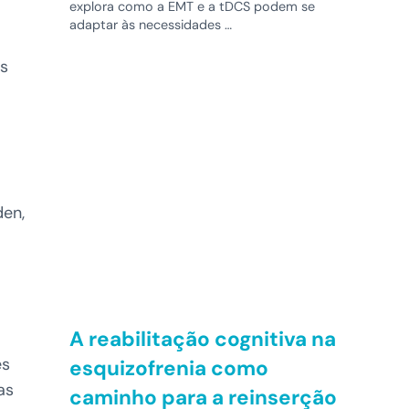
explora como a EMT e a tDCS podem se
adaptar às necessidades …
ês
en,
A reabilitação cognitiva na
es
esquizofrenia como
as
caminho para a reinserção