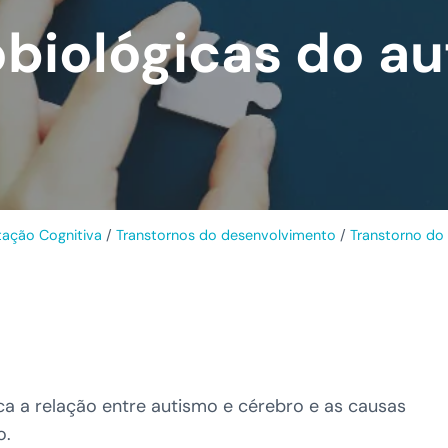
biológicas do a
itação Cognitiva
/
Transtornos do desenvolvimento
/
Transtorno do
ca a relação entre autismo e cérebro e as causas
o.