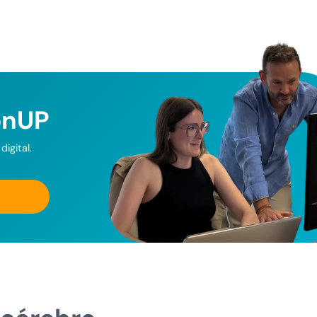
onUP
igital.