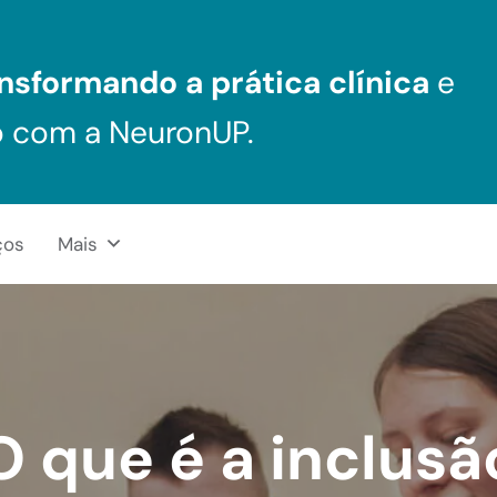
nsformando a prática clínica
e
o com a NeuronUP.
ços
Mais
O que é a inclusã