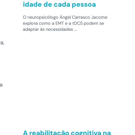
idade de cada pessoa
O neuropsicólogo Ángel Carrasco Jacome
explora como a EMT e a tDCS podem se
adaptar às necessidades …
a,
la
A reabilitação cognitiva na