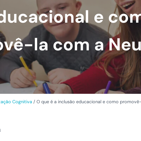
ducacional e co
vê-la com a Ne
itação Cognitiva
/
O que é a inclusão educacional e como promovê
3