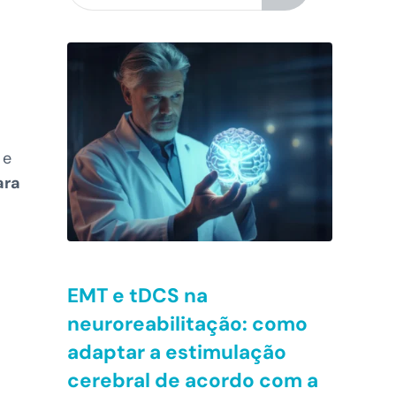
 e
ara
EMT e tDCS na
neuroreabilitação: como
adaptar a estimulação
cerebral de acordo com a